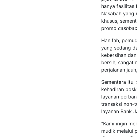
hanya fasilitas
Nasabah yang m
khusus, sement
promo
cashba
Hanifah, pemud
yang sedang da
kebersihan dan
bersih, sangat
perjalanan jauh
Sementara itu,
kehadiran posk
layanan perban
transaksi non-
layanan Bank J
"Kami ingin men
mudik melalui p