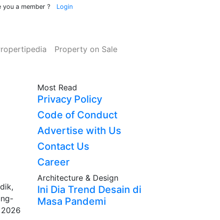
e you a member ?
Login
rrent)
(current)
(current)
ropertipedia
Property on Sale
Most Read
Privacy Policy
Code of Conduct
Advertise with Us
Contact Us
Career
Architecture & Design
dik,
Ini Dia Trend Desain di
ang-
Masa Pandemi
t 2026