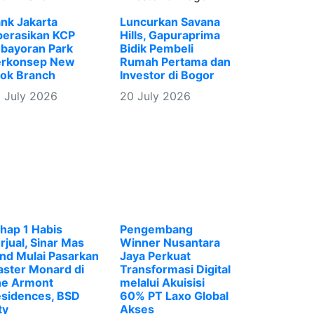
nk Jakarta
Luncurkan Savana
erasikan KCP
Hills, Gapuraprima
bayoran Park
Bidik Pembeli
erkonsep New
Rumah Pertama dan
ok Branch
Investor di Bogor
 July 2026
20 July 2026
hap 1 Habis
Pengembang
rjual, Sinar Mas
Winner Nusantara
nd Mulai Pasarkan
Jaya Perkuat
aster Monard di
Transformasi Digital
e Armont
melalui Akuisisi
sidences, BSD
60% PT Laxo Global
ty
Akses