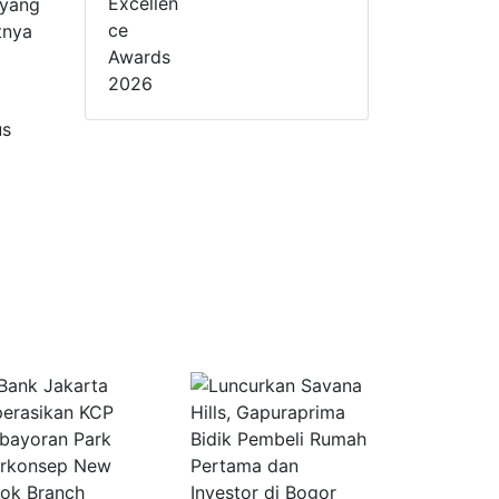
 yang
tnya
us