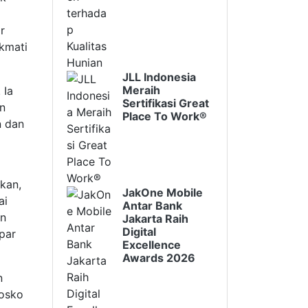
r
kmati
JLL Indonesia
Meraih
 Ia
Sertifikasi Great
n
Place To Work®
n dan
kan,
JakOne Mobile
ai
Antar Bank
an
Jakarta Raih
Digital
par
Excellence
Awards 2026
n
posko