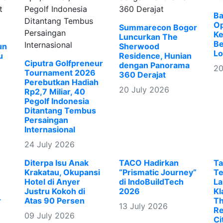
Ba
Op
Summarecon Bogor
Ke
Luncurkan The
B
un
Sherwood
Lo
u
Residence, Hunian
Ciputra Golfpreneur
dengan Panorama
20
Tournament 2026
360 Derajat
Perebutkan Hadiah
20 July 2026
Rp2,7 Miliar, 40
Pegolf Indonesia
Ditantang Tembus
Persaingan
Internasional
24 July 2026
Diterpa Isu Anak
TACO Hadirkan
Ta
Krakatau, Okupansi
“Prismatic Journey”
Te
Hotel di Anyer
di IndoBuildTech
La
Justru Kokoh di
2026
Kl
r
Atas 90 Persen
Th
13 July 2026
Re
09 July 2026
Ci