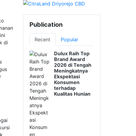
ko
Publication
amanan
ini
Recent
Popular
k di
Dulux Raih Top
Brand Award
i
2026 di Tengah
gus
Meningkatnya
r
Ekspektasi
Konsumen
terhadap
Kualitas Hunian
agai
kursi
ak