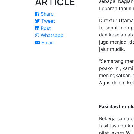
ARTICLE
sebagai bagian
Lebaran tahun i
Share
Direktur Utama
Tweet
tersebut meru
Post
dan keselamata
Whatsapp
juga menjadi de
Email
jalur mudik.
"Semarang meru
posko ini, kami
meningkatkan
Agus dalam kete
Fasilitas Leng
Bekerja sama d
fasilitas untuk 
pijat, akses Wi