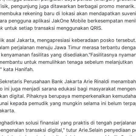
 fisik, pengunjung juga ditawarkan berbagai promo menarik.
embuka rekening baru di lokasi akan mendapatkan suveni
ara pengguna aplikasi JakOne Mobile berkesempatan meni
ck
untuk setiap transaksi menggunakan QRIS.
ik asal Jakarta, mengapresiasi keberadaan posko tersebut.
lam perjalanan menuju Jawa Timur merasa terbantu denga
 kenyamanan fasilitas yang disediakan."Fasilitasnya nyama
 membantu untuk memulihkan tenaga sebelum melanjutkan
," kata Hanifah.
 Sekretaris Perusahaan Bank Jakarta Arie Rinaldi menambah
o ini juga menjadi sarana edukasi bagi masyarakat mengen
kan digital. Pihaknya berupaya memperkenalkan kemudah
tunai kepada pemudik yang mungkin selama ini belum terpa
akarta.
ghadirkan solusi finansial yang praktis di tengah perjalana
engenalan transaksi digital," tutur Arie.Selain penyediaan 