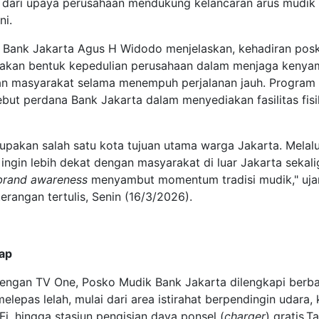
 dari upaya perusahaan mendukung kelancaran arus mudik
ni.
 Bank Jakarta Agus H Widodo menjelaskan, kehadiran pos
pakan bentuk kepedulian perusahaan dalam menjaga keny
n masyarakat selama menempuh perjalanan jauh. Program 
but perdana Bank Jakarta dalam menyediakan fasilitas fisi
pakan salah satu kota tujuan utama warga Jakarta. Melalu
 ingin lebih dekat dengan masyarakat di luar Jakarta sekali
brand awareness
menyambut momentum tradisi mudik," uja
rangan tertulis, Senin (16/3/2026).
kap
engan TV One, Posko Mudik Bank Jakarta dilengkapi berb
melepas lelah, mulai dari area istirahat berpendingin udara, 
-Fi, hingga stasiun pengisian daya ponsel (
charger
) gratis.T