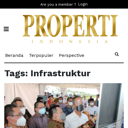
Login
Are you a member ?
(current)
(current)
(current)
Beranda
Terpopuler
Perspective
Tags: Infrastruktur