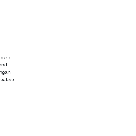
 Umum
ral
angan
eative