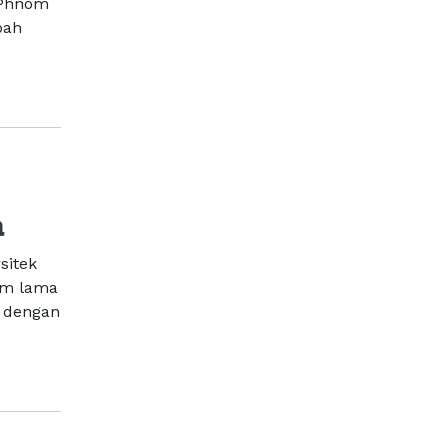
i Phnom
bah
a
sitek
lum lama
h dengan