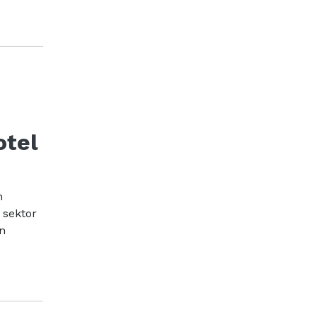
otel
n
 sektor
n