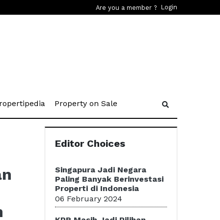
Login
Are you a member ?
rent)
(current)
(current)
ropertipedia
Property on Sale
Editor Choices
an
Singapura Jadi Negara
Paling Banyak Berinvestasi
Properti di Indonesia
06 February 2024
n
KPR Masih Jadi Pilihan