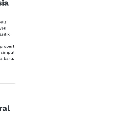
sia
ills
yek
sifik.
properti
 simpul
a baru.
ral