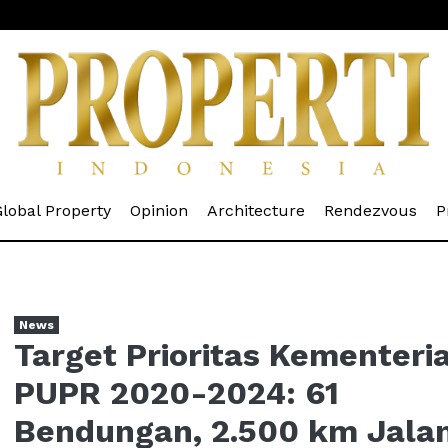
rrent)
(current)
(current)
(current)
(cur
lobal Property
Opinion
Architecture
Rendezvous
P
News
Target Prioritas Kementeri
PUPR 2020-2024: 61
Bendungan, 2.500 km Jala