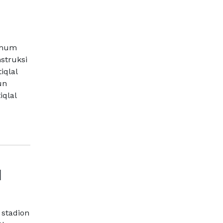
 Umum
struksi
iqlal
un
iqlal
1
 stadion