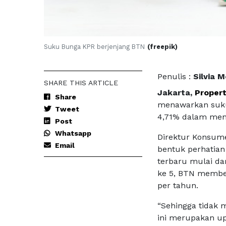
Suku Bunga KPR berjenjang BTN
(freepik)
Penulis :
Silvia 
SHARE THIS ARTICLE
Jakarta,
Propert
Share
menawarkan suku
Tweet
4,71% dalam men
Post
Whatsapp
Direktur Konsume
Email
bentuk perhatia
terbaru mulai dar
ke 5, BTN membe
per tahun.
“Sehingga tidak
ini merupakan up