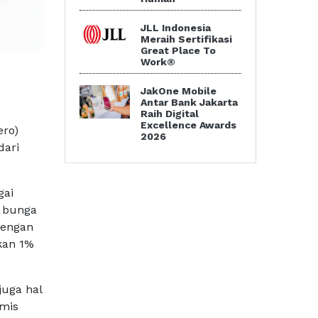
JLL Indonesia
Meraih Sertifikasi
Great Place To
Work®
JakOne Mobile
Antar Bank Jakarta
Raih Digital
Excellence Awards
ero)
2026
dari
gai
u bunga
dengan
kan 1%
uga hal
amis