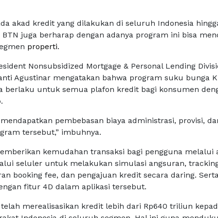
da akad kredit yang dilakukan di seluruh Indonesia hingg
k BTN juga berharap dengan adanya program ini bisa me
 segmen
properti
.
resident Nonsubsidized Mortgage & Personal Lending Divis
anti Agustinar mengatakan bahwa program suku bunga 
uga berlaku untuk semua plafon kredit bagi konsumen den
.
endapatkan pembebasan biaya administrasi, provisi, da
rogram tersebut,” imbuhnya.
memberikan kemudahan transaksi bagi pengguna melalui a
alui seluler untuk melakukan simulasi angsuran, trackin
an booking fee, dan pengajuan kredit secara daring. Sert
ngan fitur 4D dalam aplikasi tersebut.
telah merealisasikan kredit lebih dari Rp640 triliun kepad
arakat Indonesia di seluruh segmen. Hal ini guna menduk