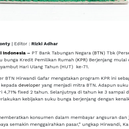
Monty
| Editor :
Rizki Adhar
i Indonesia
–
PT Bank Tabungan Negara (
BTN
) Tbk (Pers
 bunga Kredit Pemilikan Rumah (
KPR
) Berjenjang mulai 
yambut Hari Ulang Tahun (HUT) ke-71.
r BTN Hirwandi Gafar mengatakan program KPR ini seba
n kepada
developer
yang menjadi mitra BTN. Adapun suk
i 4,71% fixed 2 tahun. Selanjutnya di tahun ke 3 sampai 
rlakukan kebijakan suku bunga berjenjang dengan kenai
 memberatkan konsumen dalam membayar angsuran dan j
aya semakin menggairahkan pasar,” ungkap Hirwandi, K