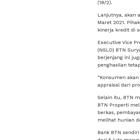
(18/2).
Lanjutnya, akan a
Maret 2021. Piha
kinerja kredit di
Executive Vice P
(NSLD) BTN Sury
berjenjang ini j
penghasilan tetap
“Konsumen akan m
appraisal dari p
Selain itu, BTN 
BTN Properti mel
berkas, pembayar
melihat hunian de
Bank BTN sendiri 
dari 5 juta masy