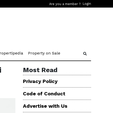
Login
Are you a member ?
rent)
(current)
(current)
ropertipedia
Property on Sale
i
Most Read
Privacy Policy
Code of Conduct
Advertise with Us