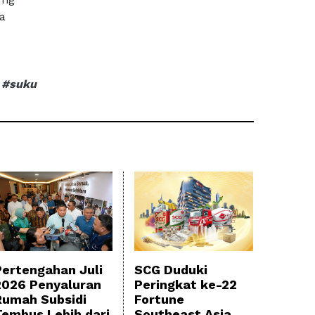
a
#suku
Pertengahan Juli
SCG Duduki
2026 Penyaluran
Peringkat ke-22
Rumah Subsidi
Fortune
Tembus Lebih dari
Southeast Asia,