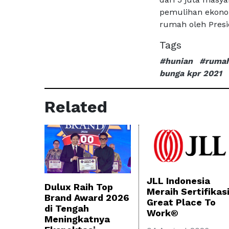
pemulihan ekonom
rumah oleh Presi
Tags
#hunian
#ruma
bunga kpr 2021
Related
JLL Indonesia
Dulux Raih Top
Meraih Sertifikas
Brand Award 2026
Great Place To
di Tengah
Work®
Meningkatnya