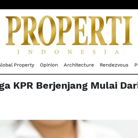
rrent)
(current)
(current)
(current)
(cur
lobal Property
Opinion
Architecture
Rendezvous
P
a KPR Berjenjang Mulai Dar