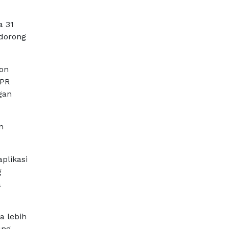
a 31
ndorong
ion
KPR
gan
n
plikasi
g
a
a lebih
ung