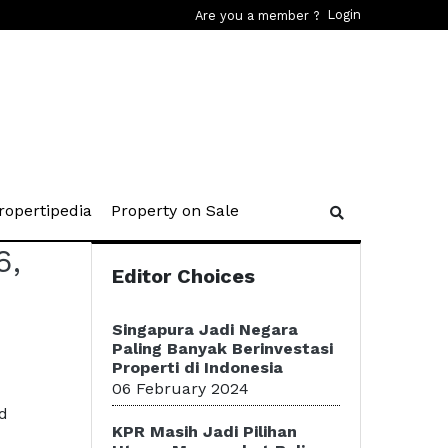
Login
Are you a member ?
rent)
(current)
(current)
ropertipedia
Property on Sale
6,
Editor Choices
Singapura Jadi Negara
Paling Banyak Berinvestasi
Properti di Indonesia
06 February 2024
d
KPR Masih Jadi Pilihan