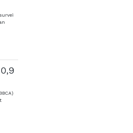
survei
an
0,9
(BBCA)
t