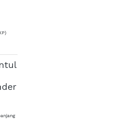
KP)
ntul
nder
panjang