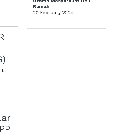
Utama Masyarakat Beli
Rumah
20 February 2024
R
n
G)
ola
n
lar
PP