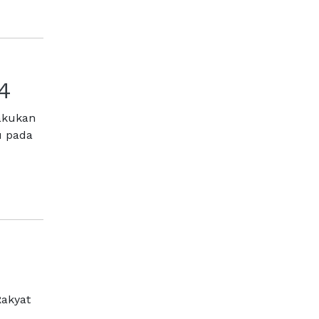
4
lakukan
u pada
Rakyat