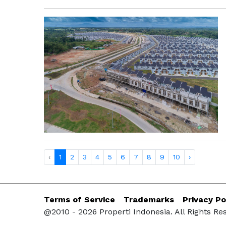
‹
1
2
3
4
5
6
7
8
9
10
›
Terms of Service
Trademarks
Privacy Po
@2010 - 2026 Properti Indonesia. All Rights Re