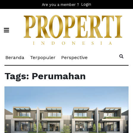
Login
Are you a member ?
(current)
(current)
(current)
Beranda
Terpopuler
Perspective
Tags: Perumahan