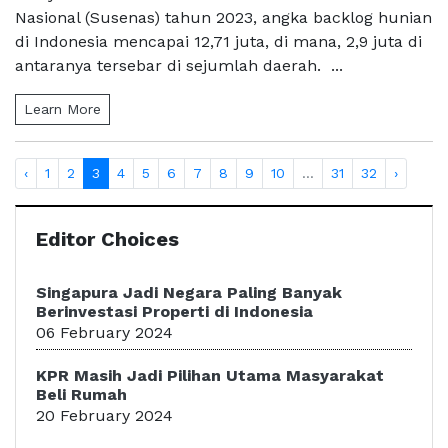
Nasional (Susenas) tahun 2023, angka backlog hunian
di Indonesia mencapai 12,71 juta, di mana, 2,9 juta di
antaranya tersebar di sejumlah daerah. ...
Learn More
‹
1
2
3
4
5
6
7
8
9
10
...
31
32
›
Editor Choices
Singapura Jadi Negara Paling Banyak
Berinvestasi Properti di Indonesia
06 February 2024
KPR Masih Jadi Pilihan Utama Masyarakat
Beli Rumah
20 February 2024