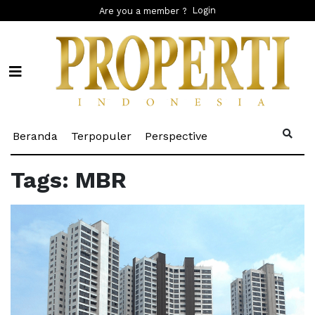
Login
Are you a member ?
(current)
(current)
(current)
Beranda
Terpopuler
Perspective
Tags: MBR