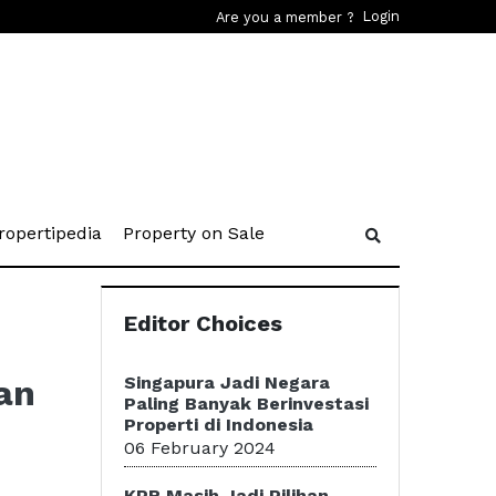
Login
Are you a member ?
rent)
(current)
(current)
ropertipedia
Property on Sale
Editor Choices
an
Singapura Jadi Negara
Paling Banyak Berinvestasi
Properti di Indonesia
06 February 2024
KPR Masih Jadi Pilihan