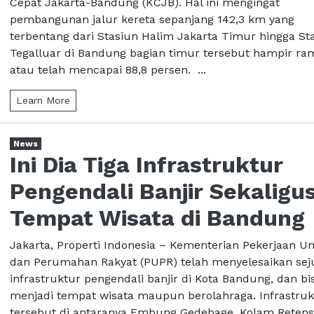
Cepat Jakarta-Bandung (KCJB). Hal ini mengingat
pembangunan jalur kereta sepanjang 142,3 km yang
terbentang dari Stasiun Halim Jakarta Timur hingga St
Tegalluar di Bandung bagian timur tersebut hampir r
atau telah mencapai 88,8 persen. ...
Learn More
News
Ini Dia Tiga Infrastruktur
Pengendali Banjir Sekaligu
Tempat Wisata di Bandung
Jakarta, Properti Indonesia – Kementerian Pekerjaan
dan Perumahan Rakyat (PUPR) telah menyelesaikan se
infrastruktur pengendali banjir di Kota Bandung, dan bi
menjadi tempat wisata maupun berolahraga. Infrastruk
tersebut di antaranya Embung Gedebage, Kolam Retens