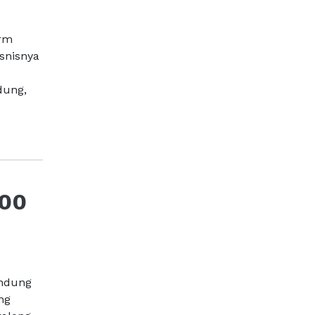
orm
snisnya
dung,
100
andung
ng