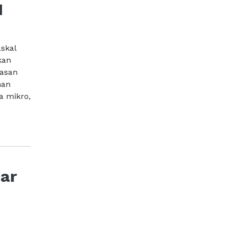
M
skal
kan
uasan
han
a mikro,
ar