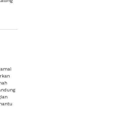
kalong
ramai
arkan
umah
Bandung
gian
rhantu