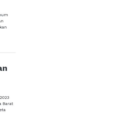
Umum
an
ikan
an
 2023
a Barat
eta