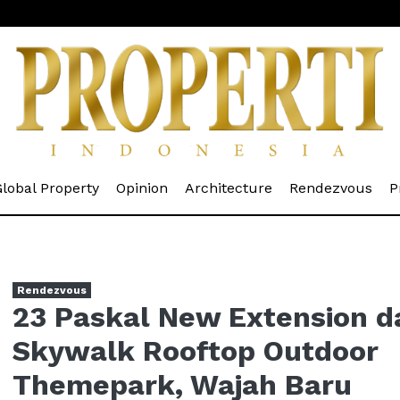
rrent)
(current)
(current)
(current)
(cur
lobal Property
Opinion
Architecture
Rendezvous
P
Rendezvous
23 Paskal New Extension d
Skywalk Rooftop Outdoor
Themepark, Wajah Baru