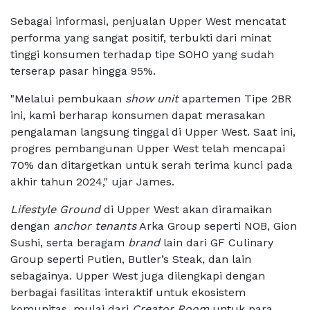
Sebagai informasi, penjualan Upper West mencatat
performa yang sangat positif, terbukti dari minat
tinggi konsumen terhadap tipe SOHO yang sudah
terserap pasar hingga 95%.
"Melalui pembukaan
show unit
apartemen Tipe 2BR
ini, kami berharap konsumen dapat merasakan
pengalaman langsung tinggal di Upper West. Saat ini,
progres pembangunan Upper West telah mencapai
70% dan ditargetkan untuk serah terima kunci pada
akhir tahun 2024," ujar James.
Lifestyle Ground
di Upper West akan diramaikan
dengan
anchor tenants
Arka Group seperti NOB, Gion
Sushi, serta beragam
brand
lain dari GF Culinary
Group seperti Putien, Butler’s Steak, dan lain
sebagainya. Upper West juga dilengkapi dengan
berbagai fasilitas interaktif untuk ekosistem
komunitas, mulai dari
Creator Room
untuk para