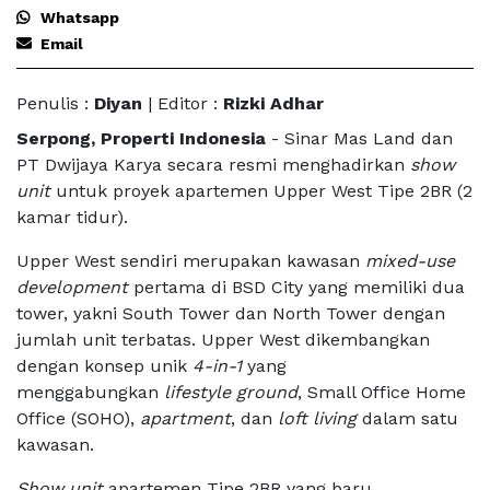
Whatsapp
Email
Penulis :
Diyan
| Editor :
Rizki Adhar
Serpong, Properti Indonesia
- Sinar Mas Land dan
PT Dwijaya Karya secara resmi menghadirkan
show
unit
untuk proyek apartemen Upper West Tipe 2BR (2
kamar tidur).
Upper West sendiri merupakan kawasan
mixed-use
development
pertama di BSD City yang memiliki dua
tower, yakni South Tower dan North Tower dengan
jumlah unit terbatas. Upper West dikembangkan
dengan konsep unik
4-in-1
yang
menggabungkan
lifestyle ground
, Small Office Home
Office (SOHO),
apartment
, dan
loft living
dalam satu
kawasan.
Show unit
apartemen Tipe 2BR yang baru