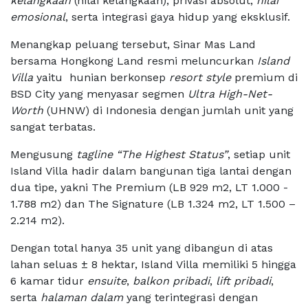
kelangkaan
(nilai kelangkaan), privasi absolut,
nilai
emosional
, serta integrasi gaya hidup yang eksklusif.
Menangkap peluang tersebut, Sinar Mas Land
bersama Hongkong Land resmi meluncurkan
Island
Villa
yaitu
hunian berkonsep
resort style
premium di
BSD City yang menyasar segmen
Ultra High-Net-
Worth
(UHNW) di Indonesia dengan jumlah unit yang
sangat terbatas.
Mengusung
tagline
“The Highest Status”
, setiap unit
Island Villa hadir dalam bangunan tiga lantai dengan
dua tipe, yakni The Premium (LB 929 m2, LT 1.000 -
1.788 m2) dan The Signature (LB 1.324 m2, LT 1.500 –
2.214 m2).
Dengan total hanya 35 unit yang dibangun di atas
lahan seluas ± 8 hektar, Island Villa memiliki 5 hingga
6 kamar tidur
ensuite
,
balkon pribadi
,
lift
pribadi
,
serta
halaman dalam
yang terintegrasi dengan