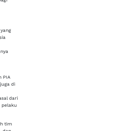
 yang
sia
anya
h PIA
juga di
sal dari
a pelaku
eh tim
, dan