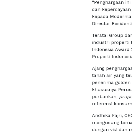
“Penghargaan in
dan kepercayaan 
kepada Modernla
Director Residen
Teratai Group da
industri properti
Indonesia Award 2
Properti Indonesia
Ajang penghargaa
tanah air yang t
penerima golden t
khususnya Perusa
perbankan,
prope
referensi konsum
Andhika Fajri, C
mengusung tema: 
dengan visi dan 