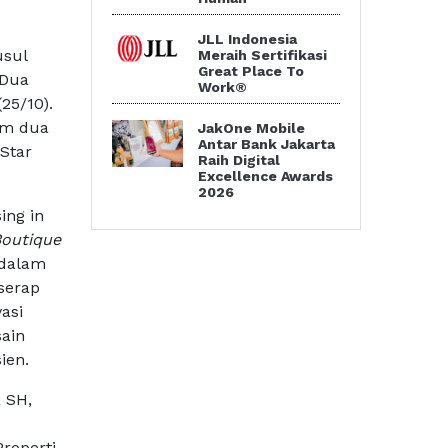
JLL Indonesia
usul
Meraih Sertifikasi
Great Place To
 Dua
Work®
25/10).
am dua
JakOne Mobile
Antar Bank Jakarta
 Star
Raih Digital
Excellence Awards
2026
ing in
Boutique
 dalam
serap
vasi
sain
ien.
 SH,
roperti