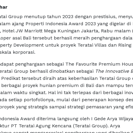
har
tai Group menutup tahun 2023 dengan prestisius, meny
lam ajang Properti Indonesia Award 2023 yang digelar di
, Hotel JW Marriott Mega Kuningan Jakarta, Rabu malam (
oper asal Bali tersebut berhasil meraih penghargaan dal
operty Development untuk proyek Teratai Villas dan Rising
kala korporasi.
ndapat penghargaan sebagai The Favourite Premium Hous
eratai Group berhasil dinobatkan sebagai
The Innovative 
.
Predikat tersebut diraih atas keberhasilan Teratai Group
erbagai proyek hunian premium di Bali dan mampu ter
alam waktu singkat. Hal ini tak terlepas dari berbagai ino
ada setiap portofolionya, mulai dari penerapan konsep de
 proyek yang strategis sampai strategi pemasaran yang efis
ndonesia Award diterima langsung oleh I Gede Arya Wijaya
ktur PT Teratai Agung Kencana (Teratai Group). Arya
knya sangat mengapresiasi penghargaan yang diberikan P