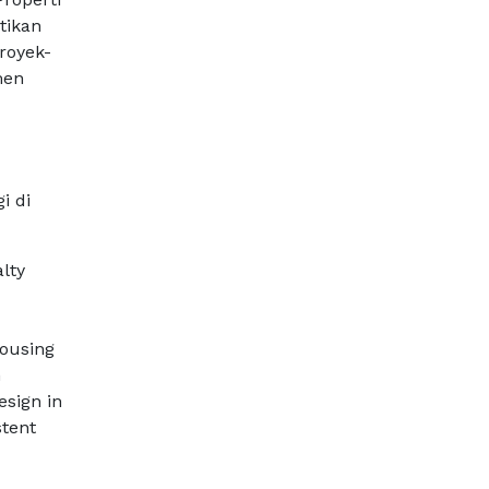
tikan
royek-
men
i di
lty
Housing
n
esign in
stent