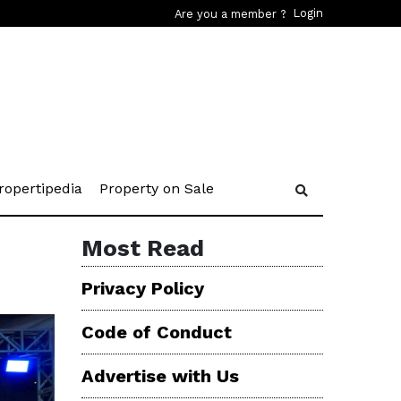
Login
Are you a member ?
rent)
(current)
(current)
ropertipedia
Property on Sale
Most Read
Privacy Policy
Code of Conduct
Advertise with Us