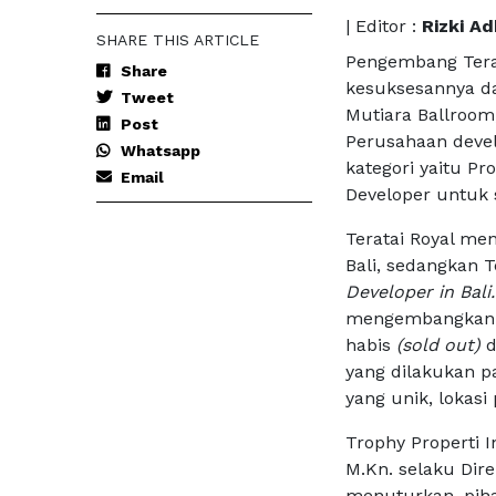
| Editor :
Rizki Ad
SHARE THIS ARTICLE
Pengembang Tera
Share
kesuksesannya da
Tweet
Mutiara Ballroom
Post
Perusahaan devel
Whatsapp
kategori yaitu Pr
Email
Developer untuk s
Teratai Royal me
Bali, sedangkan T
Developer in Bali
mengembangkan b
habis
(sold out)
d
yang dilakukan p
yang unik, lokasi
Trophy Properti I
M.Kn. selaku Dire
menuturkan, piha