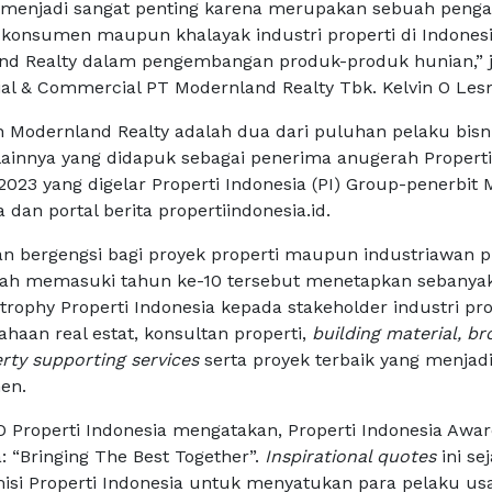
i menjadi sangat penting karena merupakan sebuah peng
konsumen maupun khalayak industri properti di Indones
nd Realty dalam pengembangan produk-produk hunian,” j
tial & Commercial PT Modernland Realty Tbk. Kelvin O Le
n Modernland Realty adalah dua dari puluhan pelaku bisn
 lainnya yang didapuk sebagai penerima anugerah Properti
023 yang digelar Properti Indonesia (PI) Group-penerbit 
 dan portal berita propertiindonesia.id.
n bergengsi bagi proyek properti maupun industriawan p
elah memasuki tahun ke-10 tersebut menetapkan sebanya
rophy Properti Indonesia kepada stakeholder industri pro
haan real estat, konsultan properti,
building material, br
rty supporting services
serta proyek terbaik yang menjad
en.
EO Properti Indonesia mengatakan, Properti Indonesia Awa
“Bringing The Best Together”.
Inspirational quotes
ini se
misi Properti Indonesia untuk menyatukan para pelaku us