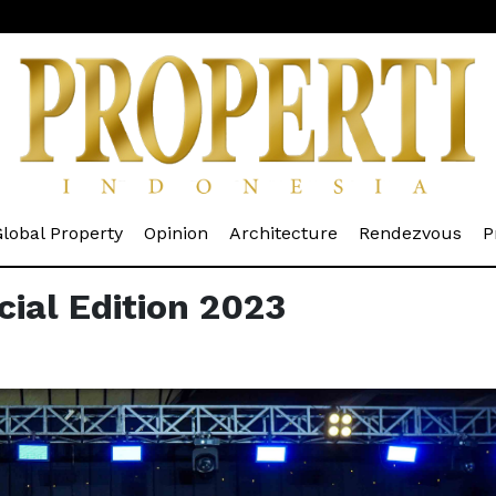
rrent)
(current)
(current)
(current)
(cur
lobal Property
Opinion
Architecture
Rendezvous
P
cial Edition 2023