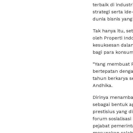
terbaik di indust
strategi serta i
dunia bisnis yang
Tak hanya itu, se
oleh Properti In
kesuksesan dalam 
bagi para konsu
“Yang membuat Pr
bertepatan denga
tahun berkarya s
Andhika.
Dirinya menambahk
sebagai bentuk ap
prestisius yang 
forum sosialisasi
pejabat pemerinta
merupakan salah