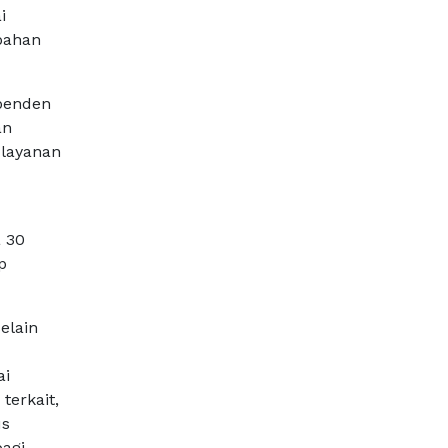
i
ubahan
ependen
an
 layanan
 30
p
elain
ai
terkait,
us
bagi