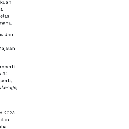
akuan
ia
elas
smana.
is dan
Majalah
roperti
k 34
perti,
okerage,
i
rd 2023
jalan
aha