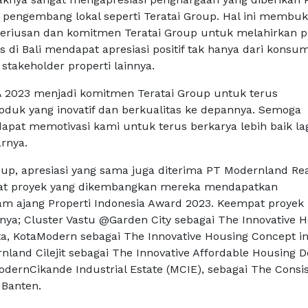
 pengembang lokal seperti Teratai Group. Hal ini membuk
eriusan dan komitmen Teratai Group untuk melahirkan p
s di Bali mendapat apresiasi positif tak hanya dari konsu
stakeholder properti lainnya.
 2023 menjadi komitmen Teratai Group untuk terus
duk yang inovatif dan berkualitas ke depannya. Semoga
apat memotivasi kami untuk terus berkarya lebih baik lag
rnya.
oup, apresiasi yang sama juga diterima PT Modernland Rea
at proyek yang dikembangkan mereka mendapatkan
m ajang Properti Indonesia Award 2023. Keempat proyek
anya; Cluster Vastu @Garden City sebagai The Innovative 
ta, KotaModern sebagai The Innovative Housing Concept i
land Cilejit sebagai The Innovative Affordable Housing D
dernCikande Industrial Estate (MCIE), sebagai The Consi
 Banten.