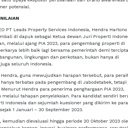
mer potensial.
NILAIAN
EO PT Leads Property Services Indonesia, Hendra Hartono
embali di dapuk sebagai Ketua dewan Juri Properti Indone
, melalui ajang PIA 2023, para pengembang properti di
berkarya lebih baik lagi bersama pemerintah demi tercipt
angunan, lingkungan dan perkotaan, bukan hanya di
juga seluruh Indonesia.
t Hendra, guna mewujudkan harapan tersebut, para perai
ak hanya terbatas pada pengembang di Jabodetabek, tetapi 
. Menurut Hendra para penerima penghargaan PIA 2023,
melalui tahapan penyeleksian. Para kandidat sendiri bera
rti Indonesia dan sejumlah kuesioner yang dikirim ke par
 sejak 1 Januari – 30 September 2023.
i, kemudian dievaluasi hingga periode 20 Oktober 2023 ol
 mencakup konsep, inovasi, business performance, reputasi