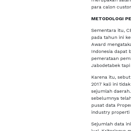
para calon custo
METODOLOGI PE
Sementara itu, C
pada tahun ini k
Award mengatakan
Indonesia dapat 
pemerataan pemb
Jabodetabek tapi 
Karena itu, sebu
2017 kali ini tid
sejumlah daerah
sebelumnya telah 
pusat data Prope
industry properti
Sejumlah data in
juri. Kriterianya