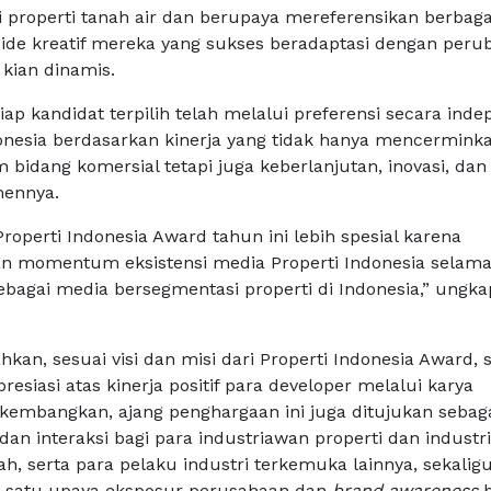
ri properti tanah air dan berupaya mereferensikan berbaga
de-ide kreatif mereka yang sukses beradaptasi dengan per
 kian dinamis.
tiap kandidat terpilih telah melalui preferensi secara ind
donesia berdasarkan kinerja yang tidak hanya mencermink
bidang komersial tetapi juga keberlanjutan, inovasi, dan
mennya.
operti Indonesia Award tahun ini lebih spesial karena
n momentum eksistensi media Properti Indonesia selama
ebagai media bersegmentasi properti di Indonesia,” ungka
an, sesuai visi dan misi dari Properti Indonesia Award, s
resiasi atas kinerja positif para developer melalui karya
dikembangkan, ajang penghargaan ini juga ditujukan sebag
 dan interaksi bagi para industriawan properti dan industri 
h, serta para pelaku industri terkemuka lainnya, sekalig
 satu upaya eksposur perusahaan dan
brand awareness