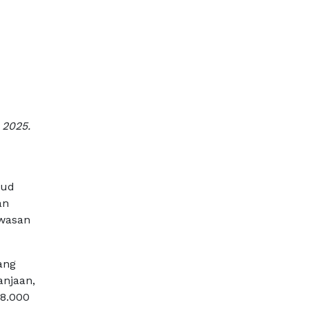
 2025.
jud
an
awasan
ang
anjaan,
 8.000