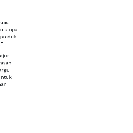
nis.
an tanpa
 produk
.”
ajur
wasan
arga
untuk
han