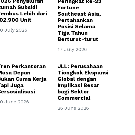
2026 Penyaluran
Peringkat ke-22
Rumah Subsidi
Fortune
Tembus Lebih dari
Southeast Asia,
102.900 Unit
Pertahankan
Posisi Selama
0 July 2026
Tiga Tahun
Berturut-turut
17 July 2026
Tren Perkantoran
JLL: Perusahaan
Masa Depan
Tiongkok Ekspansi
Bukan Cuma Kerja
Global dengan
Tapi Juga
Implikasi Besar
ersosialisasi
bagi Sektor
Commercial
0 June 2026
26 June 2026