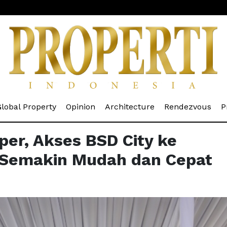
rrent)
(current)
(current)
(current)
(cur
lobal Property
Opinion
Architecture
Rendezvous
P
per, Akses BSD City ke
Semakin Mudah dan Cepat