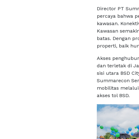
Director PT Sum
percaya bahwa p
kawasan. Konekti
Kawasan semakin 
batas. Dengan pr
properti, baik h
Akses penghubung
dan terletak di 
sisi utara BSD Ci
Summarecon Serp
mobilitas melalui
akses tol BSD.