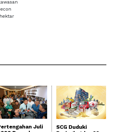
 kawasan
recon
hektar
Pertengahan Juli
SCG Duduki