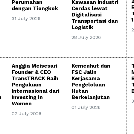
Kawasan Industri
Perumahan
Cerdas lewat
dengan Tiongkok
Digitalisasi
31 July 2026
Transportasi dan
Logistik
2
28 July 2026
Anggia Meisesari
Kemenhut dan
Founder & CEO
FSC Jalin
TransTRACK Raih
Kerjasama
Pengakuan
Pengelolaan
Internasional dari
Hutan
B
h
Investing in
Berkelanjutan
3
Women
01 July 2026
02 July 2026