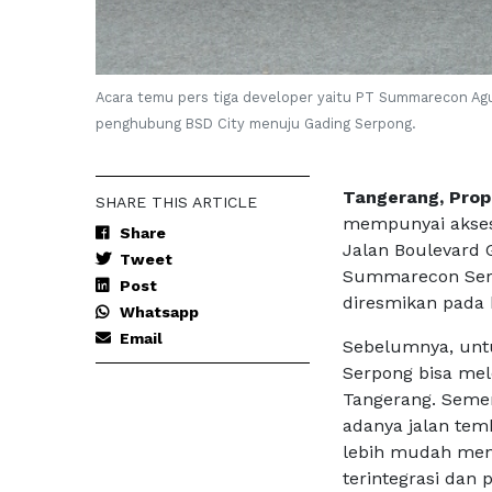
Acara temu pers tiga developer yaitu PT Summarecon Agu
penghubung BSD City menuju Gading Serpong.
Tangerang, Prop
SHARE THIS ARTICLE
mempunyai akses
Share
Jalan Boulevard 
Tweet
Summarecon Serp
Post
diresmikan pada 
Whatsapp
Email
Sebelumnya, unt
Serpong bisa mele
Tangerang. Semen
adanya jalan te
lebih mudah men
terintegrasi dan 