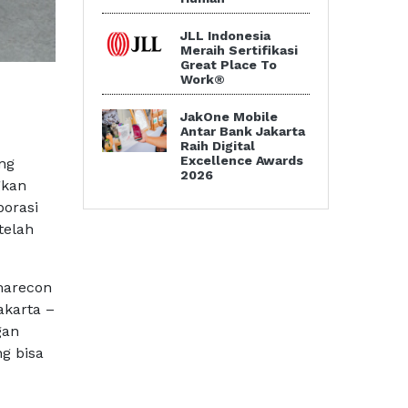
JLL Indonesia
Meraih Sertifikasi
Great Place To
Work®
JakOne Mobile
Antar Bank Jakarta
Raih Digital
Excellence Awards
ng
2026
gkan
borasi
telah
marecon
akarta –
gan
g bisa