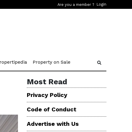
Login
Are you a member ?
rent)
(current)
(current)
ropertipedia
Property on Sale
Most Read
Privacy Policy
Code of Conduct
Advertise with Us