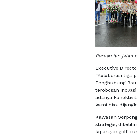
Peresmian jalan 
Executive Direc
“Kolaborasi tig
Penghubung Boul
terobosan inovas
adanya konektivit
kami bisa dijangk
Kawasan Serpong
strategis, dikelil
lapangan golf, ru