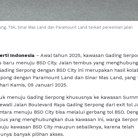
ng, Tbk, Sinar Mas Land dan Paramount Land terkait peresmian jalan
erti Indonesia
– Awal tahun 2025, kawasan Gading Serpo
 baru menuju BSD City. Jalan tembus yang menghubun
Gading Serpong dengan BSD City ini merupakan hasil kola
ong dengan Paramount Land dan Sinar Mas Land, yang 
hari Kamis, 09 Januari 2025.
uk menuju Gading Serpong khususnya ke kawasan Sum
wati Jalan Boulevard Raya Gading Serpong dari exit tol J
tara menuju BSD City bisa melalui gerbang tol BSD. Den
mbus yang menghubungkan dua kawasan ini, warga Serpon
uju kawasan BSD City maupun sebaliknya, karena telah
punya banyak pilihan akses.