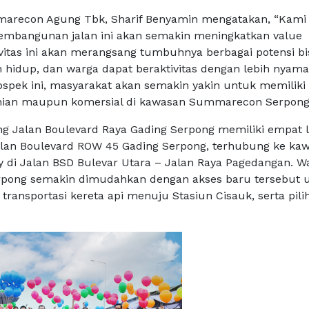
marecon Agung Tbk, Sharif Benyamin mengatakan, “Kami
embangunan jalan ini akan semakin meningkatkan value
vitas ini akan merangsang tumbuhnya berbagai potensi bis
hidup, dan warga dapat beraktivitas dengan lebih nyam
ospek ini, masyarakat akan semakin yakin untuk memiliki
unian maupun komersial di kawasan Summarecon Serpong
 Jalan Boulevard Raya Gading Serpong memiliki empat l
Jalan Boulevard ROW 45 Gading Serpong, terhubung ke ka
ty di Jalan BSD Bulevar Utara – Jalan Raya Pagedangan. W
ong semakin dimudahkan dengan akses baru tersebut 
 transportasi kereta api menuju Stasiun Cisauk, serta pili