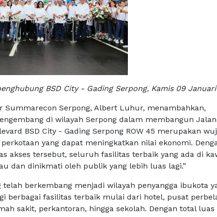
penghubung BSD City - Gading Serpong, Kamis 09 Januari
tor Summarecon Serpong, Albert Luhur, menambahkan,
a pengembang di wilayah Serpong dalam membangun Jalan
evard BSD City - Gading Serpong ROW 45 merupakan wu
i perkotaan yang dapat meningkatkan nilai ekonomi. Deng
as akses tersebut, seluruh fasilitas terbaik yang ada di k
au dan dinikmati oleh publik yang lebih luas lagi.”
 telah berkembang menjadi wilayah penyangga ibukota y
ingi berbagai fasilitas terbaik mulai dari hotel, pusat perbel
mah sakit, perkantoran, hingga sekolah. Dengan total luas