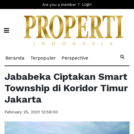
Login
Are you a member ?
(current)
(current)
(current)
Beranda
Terpopuler
Perspective
Jababeka Ciptakan Smart
Township di Koridor Timur
Jakarta
February 25, 2021 12:59:00