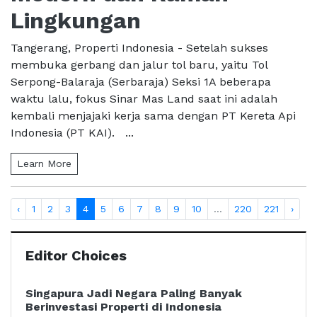
Lingkungan
Tangerang, Properti Indonesia - Setelah sukses
membuka gerbang dan jalur tol baru, yaitu Tol
Serpong-Balaraja (Serbaraja) Seksi 1A beberapa
waktu lalu, fokus Sinar Mas Land saat ini adalah
kembali menjajaki kerja sama dengan PT Kereta Api
Indonesia (PT KAI). ...
Learn More
‹
1
2
3
4
5
6
7
8
9
10
...
220
221
›
Editor Choices
Singapura Jadi Negara Paling Banyak
Berinvestasi Properti di Indonesia