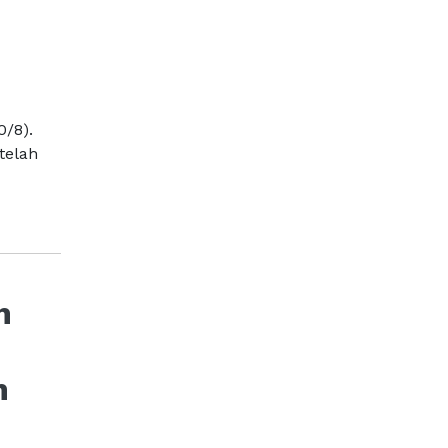
0/8).
telah
n
h