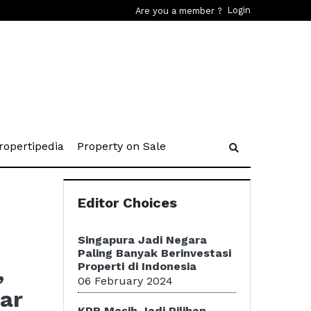
Login
Are you a member ?
rent)
(current)
(current)
ropertipedia
Property on Sale
Editor Choices
Singapura Jadi Negara
Paling Banyak Berinvestasi
,
Properti di Indonesia
06 February 2024
ar
KPR Masih Jadi Pilihan