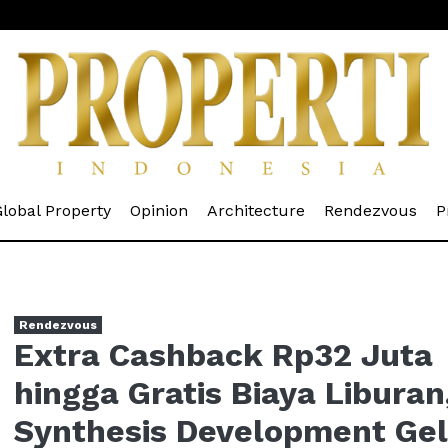
rrent)
(current)
(current)
(current)
(cur
lobal Property
Opinion
Architecture
Rendezvous
P
Rendezvous
Extra Cashback Rp32 Juta
hingga Gratis Biaya Liburan
Synthesis Development Gel