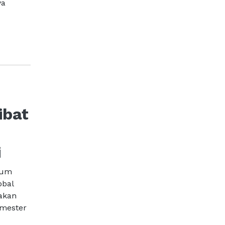
ya
ibat
i
mum
obal
jakan
emester