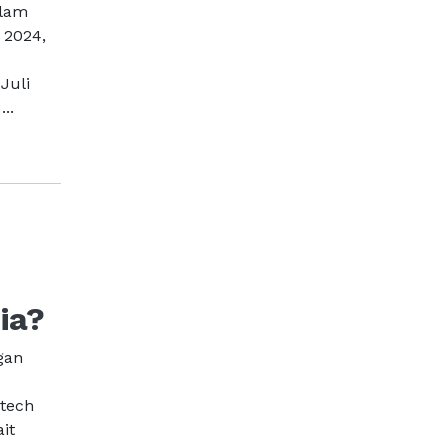
alam
 2024,
Juli
..
ia?
gan
ntech
it