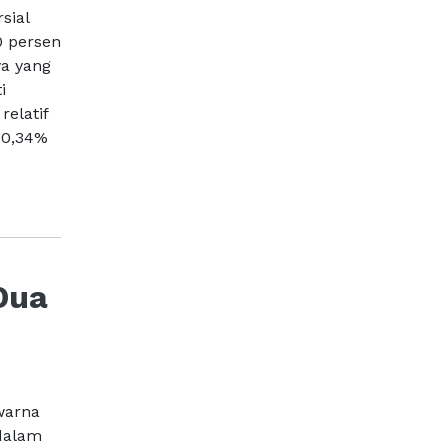
sial
0 persen
ya yang
i
relatif
 0,34%
Dua
Swarna
dalam