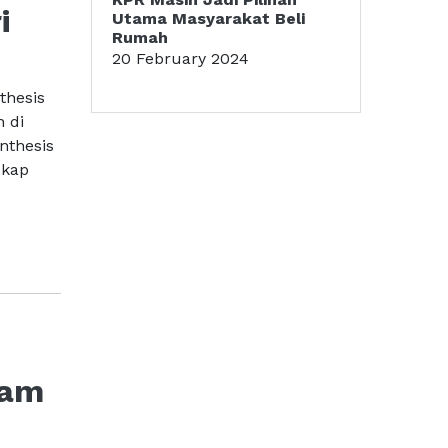
i
Utama Masyarakat Beli
Rumah
20 February 2024
thesis
 di
ynthesis
skap
ham