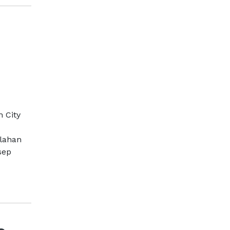
 City
 lahan
sep