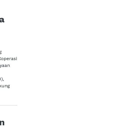
a
g
Koperasi
ayaan
),
kung
an