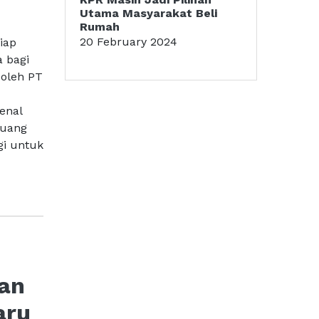
Utama Masyarakat Beli
Rumah
20 February 2024
iap
a bagi
 oleh PT
enal
juang
gi untuk
kan
aru