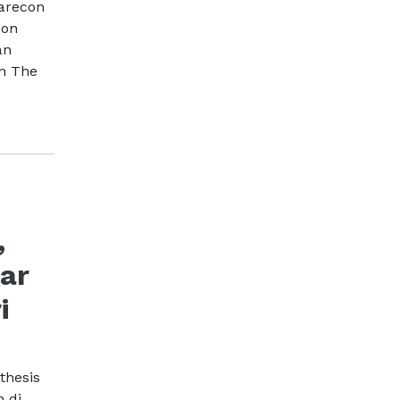
marecon
con
an
an The
,
ar
i
thesis
 di