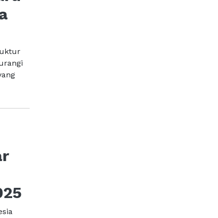
a
ruktur
urangi
yang
n
ar
025
esia