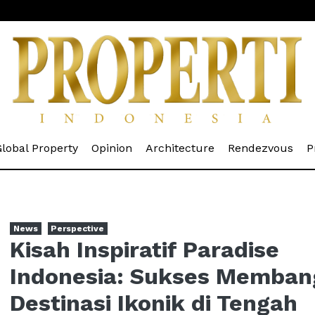
rrent)
(current)
(current)
(current)
(cur
lobal Property
Opinion
Architecture
Rendezvous
P
News
Perspective
Kisah Inspiratif Paradise
Indonesia: Sukses Memba
Destinasi Ikonik di Tengah