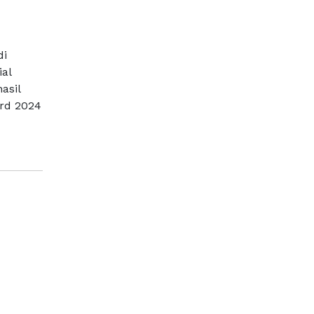
di
al
asil
ard 2024