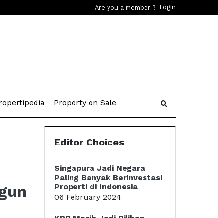
Login
Are you a member ?
rent)
(current)
(current)
ropertipedia
Property on Sale
Editor Choices
Singapura Jadi Negara
Paling Banyak Berinvestasi
ngun
Properti di Indonesia
06 February 2024
KPR Masih Jadi Pilihan