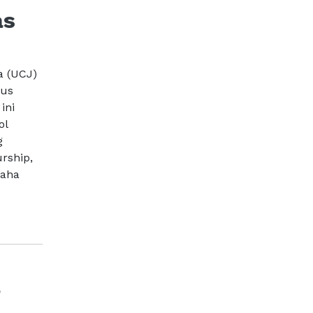
as
a (UCJ)
pus
ini
ol
g
rship,
saha
a