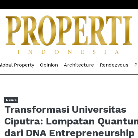
rrent)
(current)
(current)
(current)
(cur
lobal Property
Opinion
Architecture
Rendezvous
P
News
Transformasi Universitas
Ciputra: Lompatan Quantu
dari DNA Entrepreneurship