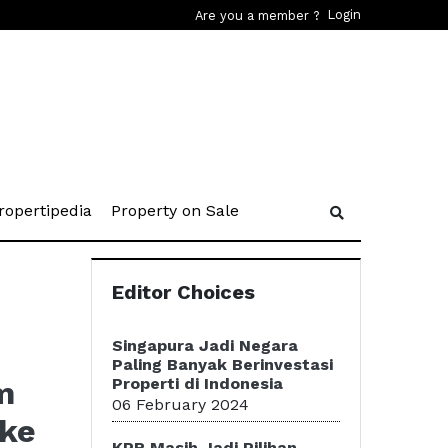
Login
Are you a member ?
rent)
(current)
(current)
ropertipedia
Property on Sale
Editor Choices
Singapura Jadi Negara
Paling Banyak Berinvestasi
m
Properti di Indonesia
06 February 2024
 ke
KPR Masih Jadi Pilihan