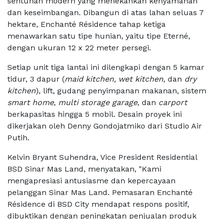
sentuhan modern yang menekankan kenyamanan
dan keseimbangan. Dibangun di atas lahan seluas 7
hektare, Enchanté Résidence tahap ketiga
menawarkan satu tipe hunian, yaitu tipe Eterné,
dengan ukuran 12 x 22 meter persegi.
Setiap unit tiga lantai ini dilengkapi dengan 5 kamar
tidur, 3 dapur (
maid kitchen, wet kitchen
, dan
dry
kitchen
), lift, gudang penyimpanan makanan, sistem
smart home
,
multi storage garage
, dan
carport
berkapasitas hingga 5 mobil. Desain proyek ini
dikerjakan oleh Denny Gondojatmiko dari Studio Air
Putih.
Kelvin Bryant Suhendra, Vice President Residential
BSD Sinar Mas Land, menyatakan, "Kami
mengapresiasi antusiasme dan kepercayaan
pelanggan Sinar Mas Land. Pemasaran Enchanté
Résidence di BSD City mendapat respons positif,
dibuktikan dengan peningkatan penjualan produk