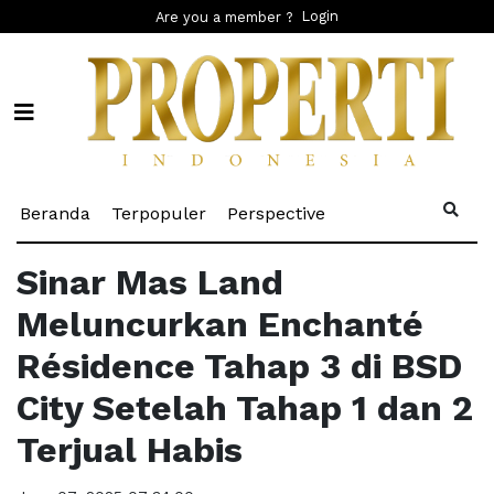
Login
Are you a member ?
(current)
(current)
(current)
Beranda
Terpopuler
Perspective
Sinar Mas Land
Meluncurkan Enchanté
Résidence Tahap 3 di BSD
City Setelah Tahap 1 dan 2
Terjual Habis