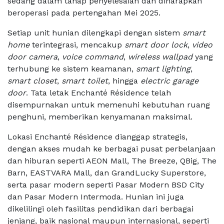
sedang dalam tahap penyelesaian dan diharapkan
beroperasi pada pertengahan Mei 2025.
Setiap unit hunian dilengkapi dengan sistem
smart
home
terintegrasi, mencakup
smart door lock
,
video
door camera
,
voice command
,
wireless wallpad
yang
terhubung ke sistem keamanan,
smart lighting
,
smart closet
,
smart toilet
, hingga
electric garage
door
. Tata letak Enchanté Résidence telah
disempurnakan untuk memenuhi kebutuhan ruang
penghuni, memberikan kenyamanan maksimal.
Lokasi Enchanté Résidence dianggap strategis,
dengan akses mudah ke berbagai pusat perbelanjaan
dan hiburan seperti AEON Mall, The Breeze, QBig, The
Barn, EASTVARA Mall, dan GrandLucky Superstore,
serta pasar modern seperti Pasar Modern BSD City
dan Pasar Modern Intermoda. Hunian ini juga
dikelilingi oleh fasilitas pendidikan dari berbagai
jenjang, baik nasional maupun internasional, seperti