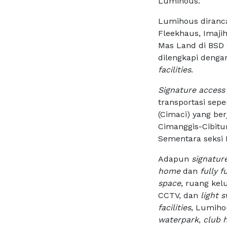
Lumihous.
Lumihous diranc
Fleekhaus, Imaji
Mas Land di BSD C
dilengkapi deng
facilities
.
Signature access 
transportasi sepe
(Cimaci) yang berj
Cimanggis-Cibitu
Sementara seksi
Adapun
signatur
home
dan
fully f
space
, ruang ke
CCTV, dan
light 
facilities
, Lumiho
waterpark
,
club 