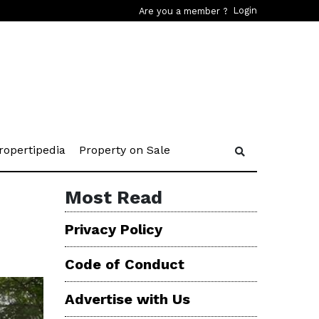
Login
Are you a member ?
rent)
(current)
(current)
ropertipedia
Property on Sale
Most Read
Privacy Policy
Code of Conduct
Advertise with Us