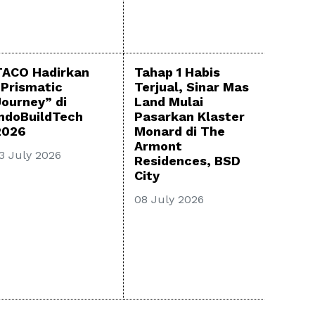
TACO Hadirkan
Tahap 1 Habis
“Prismatic
Terjual, Sinar Mas
Journey” di
Land Mulai
IndoBuildTech
Pasarkan Klaster
2026
Monard di The
Armont
3 July 2026
Residences, BSD
City
08 July 2026