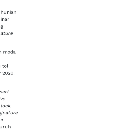
 hunian
inar
ng
nature
an moda
 tol
r 2020.
mart
ive
 lock
,
ignature
do
luruh