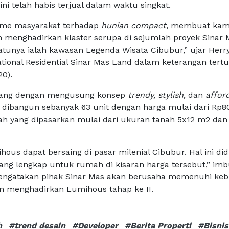
 ini telah habis terjual dalam waktu singkat.
asme masyarakat terhadap
hunian compact
, membuat kami
n menghadirkan klaster serupa di sejumlah proyek Sinar 
atunya ialah kawasan Legenda Wisata Cibubur,” ujar Herr
ional Residential Sinar Mas Land dalam keterangan tertul
20).
cang dengan mengusung konsep
trendy, stylish
, dan
affor
dibangun sebanyak 63 unit dengan harga mulai dari Rp80
h yang dipasarkan mulai dari ukuran tanah 5x12 m2 dan
.
hous dapat bersaing di pasar milenial Cibubur. Hal ini d
 yang lengkap untuk rumah di kisaran harga tersebut,” im
mengatakan pihak Sinar Mas akan berusaha memenuhi ke
 menghadirkan Lumihous tahap ke II.
h
#trend desain
#Developer
#Berita Properti
#Bisnis