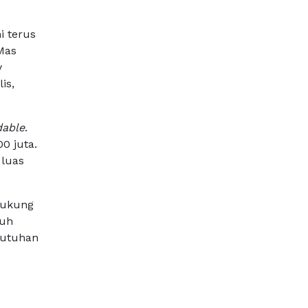
 terus
Mas
y
is,
dable
.
0 juta.
 luas
idukung
buh
butuhan