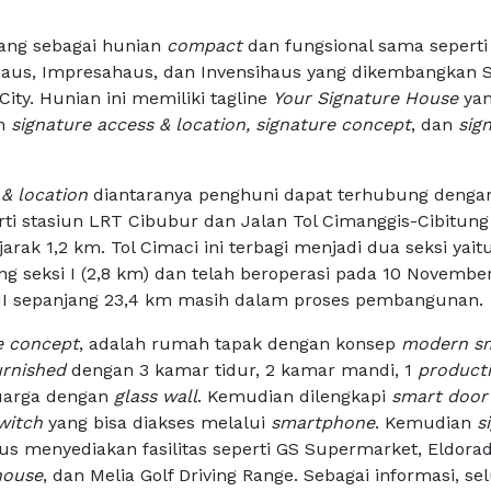
ang sebagai hunian
compact
dan fungsional sama seperti
haus, Impresahaus, dan Invensihaus yang dikembangkan S
ity. Hunian ini memiliki tagline
Your Signature House
ya
an
signature access & location, signature concept
, dan
sig
& location
diantaranya penghuni dapat terhubung deng
rti stasiun LRT Cibubur dan Jalan Tol Cimanggis-Cibitung
arak 1,2 km. Tol Cimaci ini terbagi menjadi dua seksi yaitu
ng seksi I (2,8 km) dan telah beroperasi pada 10 Novembe
 II sepanjang 23,4 km masih dalam proses pembangunan.
e concept
, adalah rumah tapak dengan konsep
modern s
urnished
dengan 3 kamar tidur, 2 kamar mandi, 1
product
luarga dengan
glass wall
. Kemudian dilengkapi
smart door
switch
yang bisa diakses melalui
smartphone
. Kemudian
s
us menyediakan fasilitas seperti GS Supermarket, Eldora
house
, dan Melia Golf Driving Range. Sebagai informasi, se