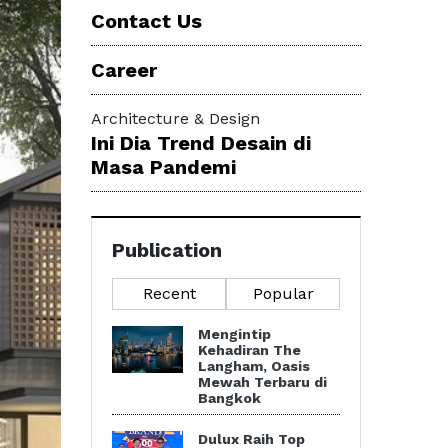
Contact Us
Career
Architecture & Design
Ini Dia Trend Desain di
Masa Pandemi
Publication
Recent
Popular
Mengintip
Kehadiran The
Langham, Oasis
Mewah Terbaru di
Bangkok
Dulux Raih Top