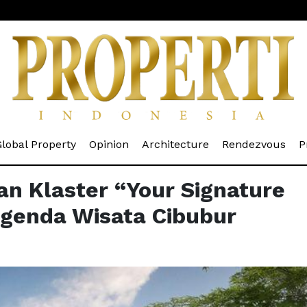
rrent)
(current)
(current)
(current)
(cur
lobal Property
Opinion
Architecture
Rendezvous
P
an Klaster “Your Signature
egenda Wisata Cibubur