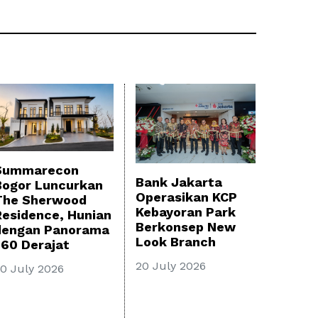
Summarecon
Bank Jakarta
Bogor Luncurkan
Operasikan KCP
The Sherwood
Kebayoran Park
Residence, Hunian
Berkonsep New
dengan Panorama
Look Branch
360 Derajat
20 July 2026
0 July 2026