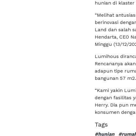
hunian di klaster
“Melihat antusi
berinovasi denga
Land dan salah s
Hendarta, CEO Nat
Minggu (13/12/20
Lumihous diran
Rencananya akan 
adapun tipe ruma
bangunan 57 m2
“Kami yakin Lumi
dengan fasilitas
Herry. Dia pun 
konsumen dengan
Tags
#hunian
#ruma