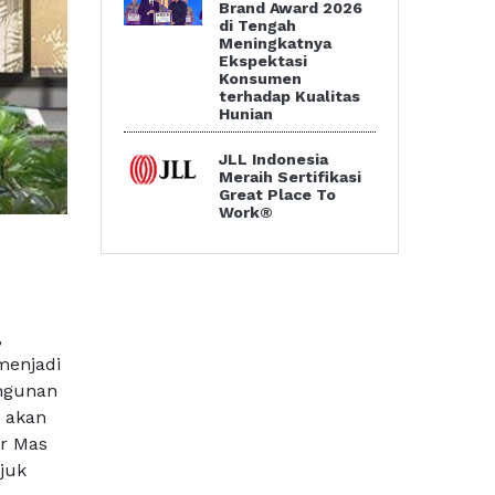
Brand Award 2026
di Tengah
Meningkatnya
Ekspektasi
Konsumen
terhadap Kualitas
Hunian
JLL Indonesia
Meraih Sertifikasi
Great Place To
Work®
,
menjadi
angunan
 akan
ar Mas
juk