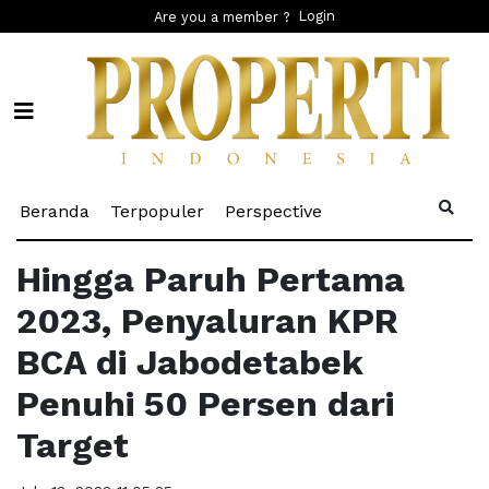
Login
Are you a member ?
(current)
(current)
(current)
Beranda
Terpopuler
Perspective
Hingga Paruh Pertama
2023, Penyaluran KPR
BCA di Jabodetabek
Penuhi 50 Persen dari
Target