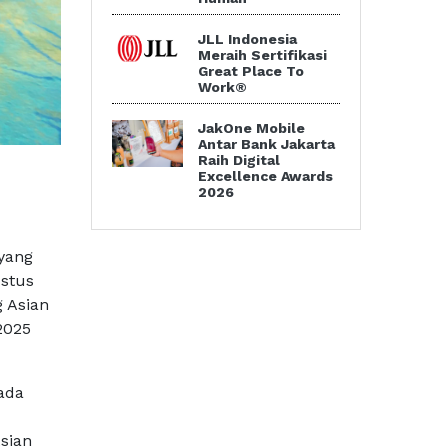
JLL Indonesia
Meraih Sertifikasi
Great Place To
Work®
JakOne Mobile
Antar Bank Jakarta
Raih Digital
Excellence Awards
2026
yang
ustus
g Asian
2025
ada
sian