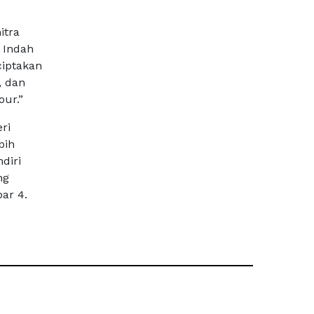
itra
 Indah
iptakan
, dan
our.”
ri
bih
diri
ng
ar 4.