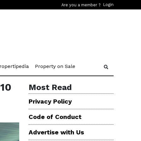
Login
Are you a member ?
rent)
(current)
(current)
ropertipedia
Property on Sale
-10
Most Read
Privacy Policy
Code of Conduct
Advertise with Us