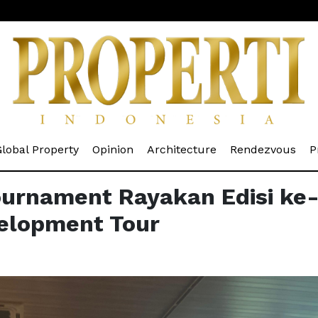
rrent)
(current)
(current)
(current)
(cur
lobal Property
Opinion
Architecture
Rendezvous
P
ournament Rayakan Edisi ke
velopment Tour