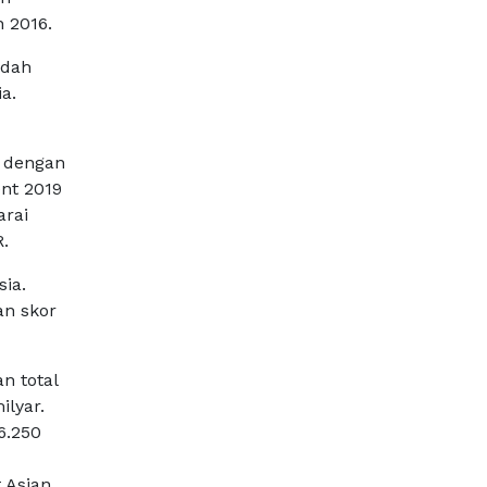
 2016.
ndah
a.
l dengan
nt 2019
arai
.
ia.
an skor
n total
lyar.
6.250
 Asian