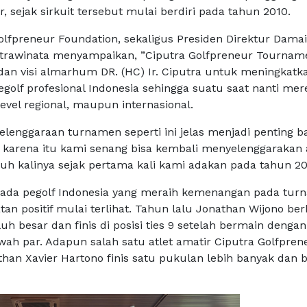
 sejak sirkuit tersebut mulai berdiri pada tahun 2010.
Golfpreneur Foundation, sekaligus Presiden Direktur Dama
strawinata menyampaikan, ”Ciputra Golfpreneur Tournam
an visi almarhum DR. (HC) Ir. Ciputra untuk meningkatka
egolf profesional Indonesia sehingga suatu saat nanti mer
level regional, maupun internasional.
elenggaraan turnamen seperti ini jelas menjadi penting ba
eh karena itu kami senang bisa kembali menyelenggarakan 
luh kalinya sejak pertama kali kami adakan pada tahun 20
ada pegolf Indonesia yang meraih kemenangan pada tur
atan positif mulai terlihat. Tahun lalu Jonathan Wijono ber
 besar dan finis di posisi ties 9 setelah bermain dengan
wah par. Adapun salah satu atlet amatir Ciputra Golfpren
than Xavier Hartono finis satu pukulan lebih banyak dan 