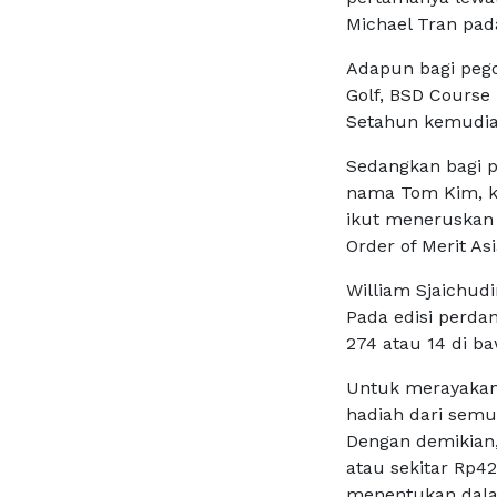
Michael Tran pad
Adapun bagi pego
Golf, BSD Course 
Setahun kemudian
Sedangkan bagi p
nama Tom Kim, k
ikut meneruskan 
Order of Merit As
William Sjaichud
Pada edisi perdan
274 atau 14 di b
Untuk merayakan 
hadiah dari semu
Dengan demikian
atau sekitar Rp42
menentukan dala