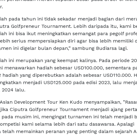
r.
iah pada tahun ini tidak sekadar menjadi bagian dari me
putra Golfpreneur Tournament. Lebih daripada itu, kami 
h ini bisa ikut meningkatkan semangat para pegolf profe
ebih serius mempersiapkan diri agar bisa lebih memiliki 
amen ini digelar bulan depan,” sambung Budiarsa lagi.
h ini merupakan yang keempat kalinya. Pada periode 20
ini menawarkan hadiah sebesar USD100.000, sementara p
2 hadiah yang diperebutkan adalah sebesar USD110.000. 
ingkatkan menjadi USD125.000 pada edisi 2023, lalu menj
2024 lalu.
 Asian Development Tour Ken Kudo menyampaikan, ”Rasa
 jika Ciputra Golfpreneur Tournament menjadi ajang per
a pada musim ini, mengingat turnamen ini telah menjadi 
ompetisi kami selama lebih dari satu dasawarsa. Apalagi
a telah memainkan peranan yang penting dalam sejarah A