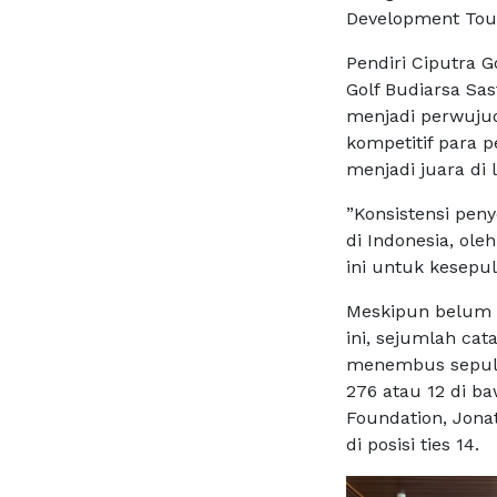
Development Tour,
Pendiri Ciputra 
Golf Budiarsa Sa
menjadi perwujud
kompetitif para p
menjadi juara di 
”Konsistensi peny
di Indonesia, ol
ini untuk kesepu
Meskipun belum 
ini, sejumlah cat
menembus sepuluh
276 atau 12 di ba
Foundation, Jona
di posisi ties 14.