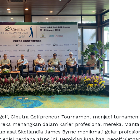
golf, Ciputra Golfpreneur Tournament menjadi turnamen
reka menangkan dalam karier profesional mereka. Manta
up asal Skotlandia James Byrne menikmati gelar profesio
edisi perdana ajang ini. Demikian juga bagi pegolf Vietn