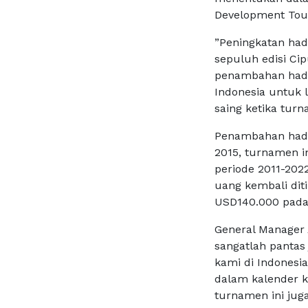
Development Tou
”Peningkatan had
sepuluh edisi Ci
penambahan hadia
Indonesia untuk l
saing ketika turn
Penambahan hadia
2015, turnamen 
periode 2011-202
uang kembali dit
USD140.000 pada 
General Manager
sangatlah pantas
kami di Indonesi
dalam kalender k
turnamen ini jug