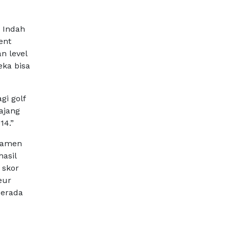
i Indah
ent
n level
eka bisa
gi golf
ajang
14.”
namen
hasil
 skor
eur
berada