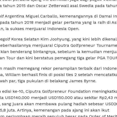
a tahun 2015 dan Oscar Zetterwall asal Swedia pada tahun
lf Argentina Miguel Carballo, kemenangannya di Damai I
pada tahun 2018 menjadi gelar pertama yang ia raih di Asi
, ia sukses menjuarai Indonesia Open.
egolf Korea Selatan Kim Joohyung, yang kini lebih dikena
eberhasilannya menjuarai Ciputra Golfpreneur Tourname
kian benderang bintangnya, sebelum ia kemudian menju
ian Tour dan kini berstatus pemegang tiga gelar PGA TOUR
in masih memegang rekor penampilan terbaik dari Indones
a, William berhasil finis di posisi ties 2 setelah mencatatk
awah par, tiga pukulan di belakang James Byrne.
edisi ke-10, Ciputra Golfpreneur Foundation meningkatka
la USD140.000 menjadi USD150.000 atau sekitar Rp2,43 mi
, sang juara akan membawa pulang hadiah sebesar USD2
5,8 juta. Artinya, kemenangan pada ajang ini akan ikut
m perlombaan meraih sepuluh besar pada Order of Merit