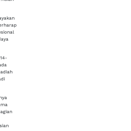
rayakan
berharap
sional
daya
14-
ada
Hadiah
adi
nya
tama
bagian
sian