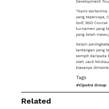
Development Tou
”Kami berterima 
yang tepercaya, 
Golf, BSD Cours
turnamen yang te
yang telah mewuj
Selain peningkat
tantangan yang le
sempit daripada b
oleh Jack Nicklau
biasanya dimainka
Tags
#Ciputra Group
Related