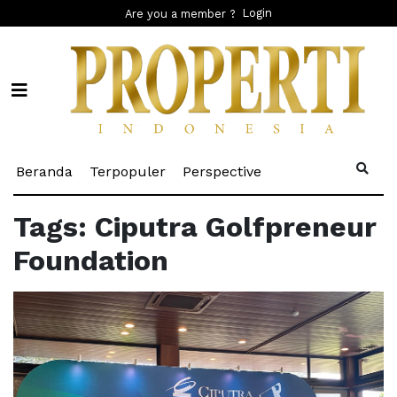
Login
Are you a member ?
(current)
(current)
(current)
Beranda
Terpopuler
Perspective
Tags: Ciputra Golfpreneur
Foundation