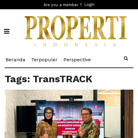
Login
Are you a member ?
(current)
(current)
(current)
Beranda
Terpopuler
Perspective
Tags: TransTRACK