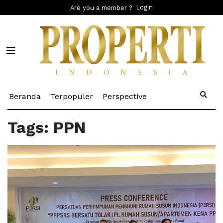
Login
Are you a member ?
(current)
(current)
(current)
Beranda
Terpopuler
Perspective
Tags: PPN