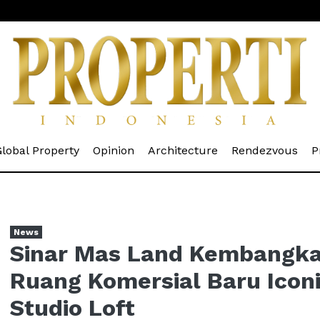
rrent)
(current)
(current)
(current)
(cur
lobal Property
Opinion
Architecture
Rendezvous
P
News
Sinar Mas Land Kembangk
Ruang Komersial Baru Icon
Studio Loft