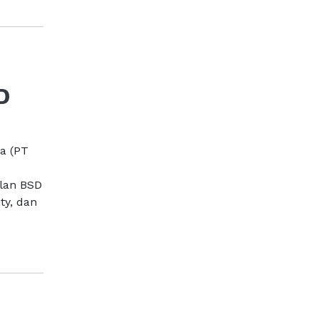
D
ia (PT
alan BSD
ty, dan