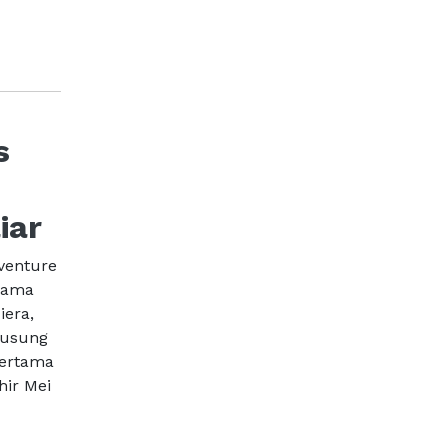
s
iar
 venture
rsama
iera,
gusung
pertama
ir Mei