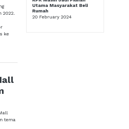
Utama Masyarakat Beli
ng
Rumah
n 2022.
20 February 2024
or
s ke
all
m
Mall
an tema