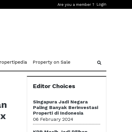
Login
Are you a member ?
rent)
(current)
(current)
ropertipedia
Property on Sale
Editor Choices
an
Singapura Jadi Negara
Paling Banyak Berinvestasi
ix
Properti di Indonesia
06 February 2024
KPR Masih Jadi Pilihan