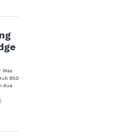
ing
dge
r Mas
Hub BSD
m dua
g