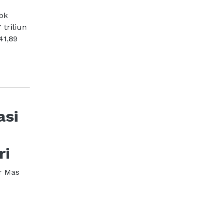
bk
triliun
41,89
asi
ri
r Mas