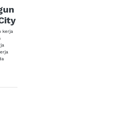
gun
City
 kerja
n
ja
erja
da