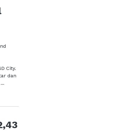
l
and
D City.
tar dan
..
2,43