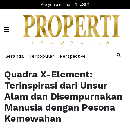
Login
Are you a member ?
(current)
(current)
(current)
Beranda
Terpopuler
Perspective
Quadra X-Element:
Terinspirasi dari Unsur
Alam dan Disempurnakan
Manusia dengan Pesona
Kemewahan