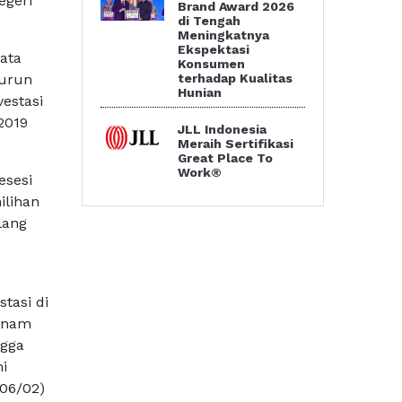
egeri
Brand Award 2026
di Tengah
Meningkatnya
Ekspektasi
ata
Konsumen
terhadap Kualitas
nurun
Hunian
vestasi
2019
JLL Indonesia
Meraih Sertifikasi
Great Place To
Work®
esesi
ilihan
lang
tasi di
etnam
ngga
i
(06/02)