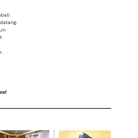
bali
datang.
run
t
.
eal