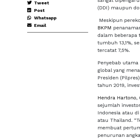
sangat dipengaru
Tweet
(DDI) maupun do
Post
Whatsapp
Meskipun pereko
Email
BKPM
penanaman 
dalam beberapa ta
tumbuh 13,1%, se
tercatat 7,5%.
Penyebab utama
global yang mena
Presiden (Pilpre
tahun 2019, inve
Hendra Hartono
,
sejumlah investo
Indonesia atau d
atau Thailand. “T
membuat pertum
penurunan angka 