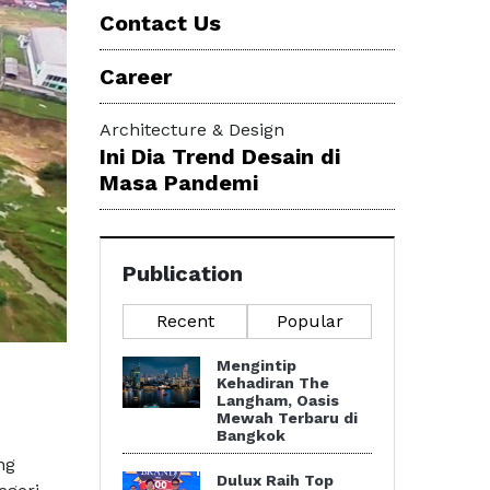
Contact Us
Career
Architecture & Design
Ini Dia Trend Desain di
Masa Pandemi
Publication
Recent
Popular
Mengintip
Kehadiran The
Langham, Oasis
Mewah Terbaru di
Bangkok
ng
Dulux Raih Top