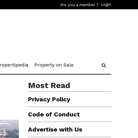
Login
Are you a member ?
rent)
(current)
(current)
ropertipedia
Property on Sale
Most Read
Privacy Policy
Code of Conduct
Advertise with Us