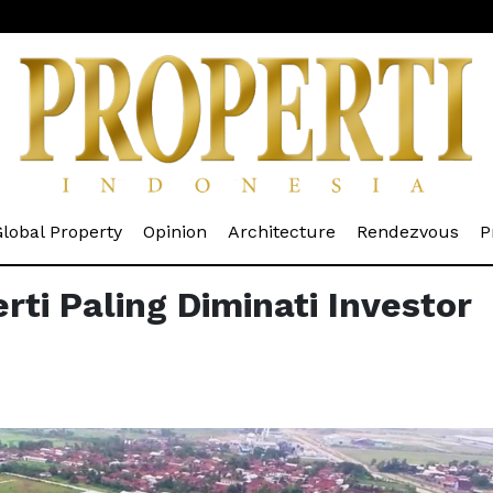
rrent)
(current)
(current)
(current)
(cur
lobal Property
Opinion
Architecture
Rendezvous
P
rti Paling Diminati Investor