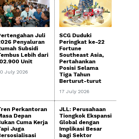
Pertengahan Juli
SCG Duduki
2026 Penyaluran
Peringkat ke-22
Rumah Subsidi
Fortune
Tembus Lebih dari
Southeast Asia,
102.900 Unit
Pertahankan
Posisi Selama
0 July 2026
Tiga Tahun
Berturut-turut
17 July 2026
Tren Perkantoran
JLL: Perusahaan
Masa Depan
Tiongkok Ekspansi
Bukan Cuma Kerja
Global dengan
Tapi Juga
Implikasi Besar
ersosialisasi
bagi Sektor