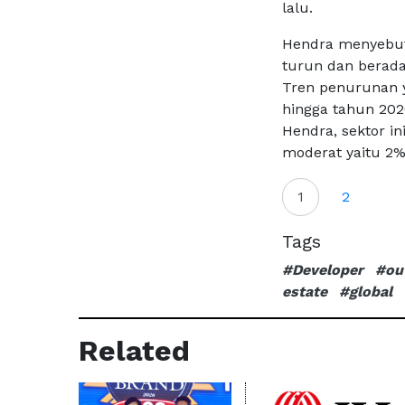
lalu.
Hendra menyebut
turun dan berada
Tren penurunan y
hingga tahun 202
Hendra, sektor i
moderat yaitu 2%
1
2
Tags
#Developer
#ou
estate
#global
Related