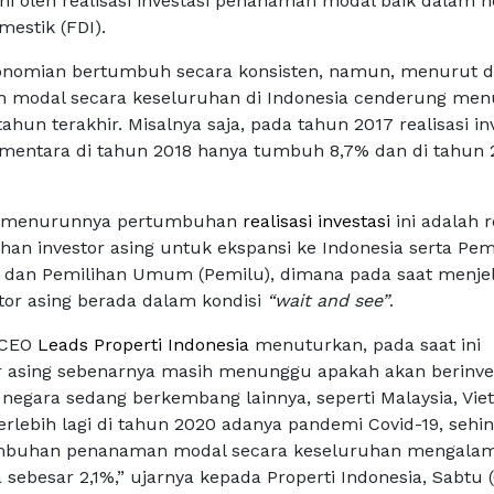
hi oleh realisasi investasi penanaman modal baik dalam n
mestik (FDI).
nomian bertumbuh secara konsisten, namun, menurut d
modal secara keseluruhan di Indonesia cenderung me
hun terakhir. Misalnya saja, pada tahun 2017 realisasi in
mentara di tahun 2018 hanya tumbuh 8,7% dan di tahun 
 menurunnya pertumbuhan
realisasi investasi
ini adalah r
han investor asing untuk ekspansi ke Indonesia serta Pem
s) dan Pemilihan Umum (Pemilu), dimana pada saat menje
stor asing berada dalam kondisi
“wait and see”
.
 CEO
Leads Properti Indonesia
menuturkan, pada saat ini
r asing sebenarnya masih menunggu apakah akan berinves
i negara sedang berkembang lainnya, seperti Malaysia, Vi
erlebih lagi di tahun 2020 adanya pandemi Covid-19, sehi
buhan penanaman modal secara keseluruhan mengalam
sebesar 2,1%,” ujarnya kepada Properti Indonesia, Sabtu 