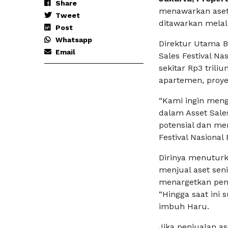
Share
menawarkan aset 
Tweet
ditawarkan melal
Post
Whatsapp
Direktur Utama 
Email
Sales Festival Na
sekitar Rp3 trili
apartemen, proye
“Kami ingin menga
dalam Asset Sales
potensial dan me
Festival Nasional
Dirinya menuturka
menjual aset seni
menargetkan penj
“Hingga saat ini
imbuh Haru.
Jika penjualan as