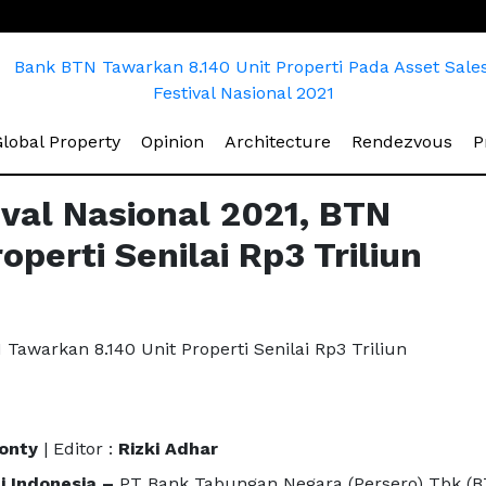
rrent)
(current)
(current)
(current)
(cur
lobal Property
Opinion
Architecture
Rendezvous
P
ival Nasional 2021, BTN
perti Senilai Rp3 Triliun
Monty
| Editor :
Rizki Adhar
i Indonesia –
PT Bank Tabungan Negara (Persero) Tbk (