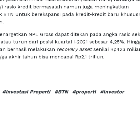
i rasio kredit bermasalah namun juga meningkatkan
BTN untuk berekspansi pada kredit-kredit baru khususn
n.
nargetkan NPL Gross dapat ditekan pada angka rasio sek
atau turun dari posisi kuartal I-2021 sebesar 4,25%. Hing
oan berhasil melakukan
recovery asset
senilai Rp423 milia
a akhir tahun bisa mencapai Rp2,1 triliun.
#Investasi Properti
#BTN
#properti
#investor