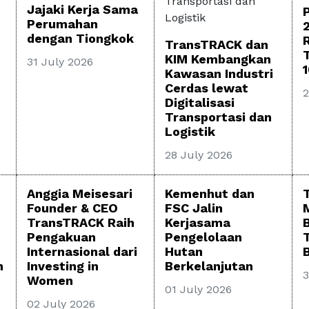
Jajaki Kerja Sama
Perumahan
dengan Tiongkok
TransTRACK dan
KIM Kembangkan
31 July 2026
Kawasan Industri
Cerdas lewat
2
Digitalisasi
Transportasi dan
Logistik
28 July 2026
Anggia Meisesari
Kemenhut dan
Founder & CEO
FSC Jalin
TransTRACK Raih
Kerjasama
Pengakuan
Pengelolaan
Internasional dari
Hutan
B
h
Investing in
Berkelanjutan
3
Women
01 July 2026
02 July 2026