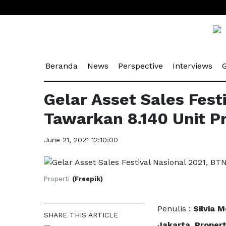
(current)
(current)
(current)
(cu
Beranda
News
Perspective
Interviews
G
Gelar Asset Sales Fest
Tawarkan 8.140 Unit Pro
June 21, 2021 12:10:00
Properti
(Freepik)
Penulis :
Silvia 
SHARE THIS ARTICLE
Jakarta, Propert