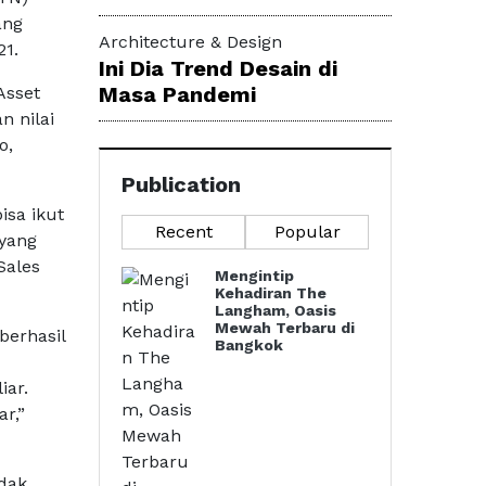
ang
Architecture & Design
21.
Ini Dia Trend Desain di
Masa Pandemi
Asset
n nilai
o,
Publication
isa ikut
Recent
Popular
 yang
Sales
Mengintip
Kehadiran The
Langham, Oasis
Mewah Terbaru di
berhasil
Bangkok
iar.
r,”
idak