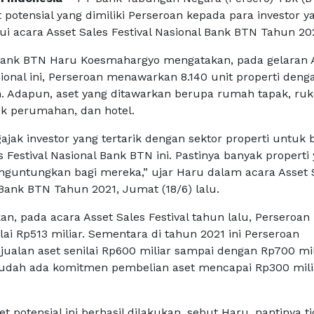
potensial yang dimiliki Perseroan kepada para investor y
ui acara Asset Sales Festival Nasional Bank BTN Tahun 20
Bank BTN Haru Koesmahargyo mengatakan, pada gelaran 
sional ini, Perseroan menawarkan 8.140 unit properti denga
un. Adapun, aset yang ditawarkan berupa rumah tapak, ruk
k perumahan, dan hotel.
jak investor yang tertarik dengan sektor properti untuk b
 Festival Nasional Bank BTN ini. Pastinya banyak properti
nguntungkan bagi mereka,” ujar Haru dalam acara Asset 
 Bank BTN Tahun 2021, Jumat (18/6) lalu.
n, pada acara Asset Sales Festival tahun lalu, Perseroan 
lai Rp513 miliar. Sementara di tahun 2021 ini Perseroan
ualan aset senilai Rp600 miliar sampai dengan Rp700 mil
 sudah ada komitmen pembelian aset mencapai Rp300 milia
et potensial ini berhasil dilakukan, sebut Haru, nantinya t