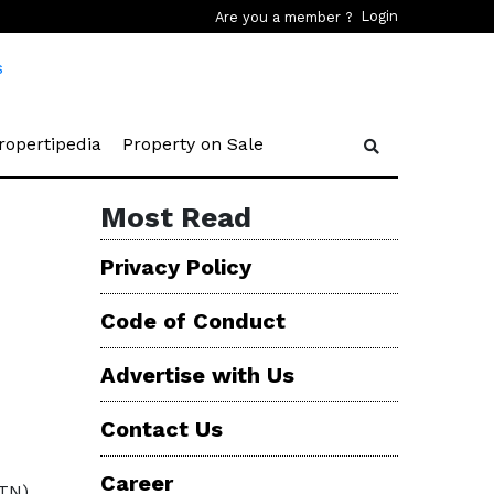
Login
Are you a member ?
rent)
(current)
(current)
ropertipedia
Property on Sale
Most Read
Privacy Policy
Code of Conduct
Advertise with Us
Contact Us
Career
BTN)