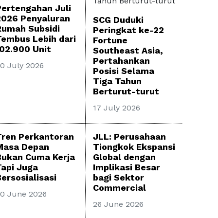
Pertengahan Juli
2026 Penyaluran
SCG Duduki
Rumah Subsidi
Peringkat ke-22
Tembus Lebih dari
Fortune
102.900 Unit
Southeast Asia,
Pertahankan
0 July 2026
Posisi Selama
Tiga Tahun
Berturut-turut
17 July 2026
Tren Perkantoran
JLL: Perusahaan
Masa Depan
Tiongkok Ekspansi
Bukan Cuma Kerja
Global dengan
Tapi Juga
Implikasi Besar
ersosialisasi
bagi Sektor
Commercial
0 June 2026
26 June 2026