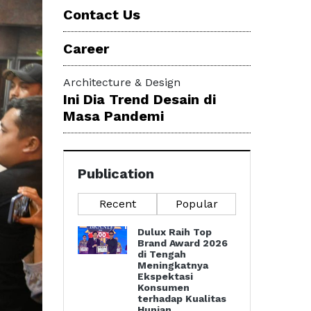
Contact Us
Career
Architecture & Design
Ini Dia Trend Desain di
Masa Pandemi
Publication
Recent
Popular
Dulux Raih Top
Brand Award 2026
di Tengah
Meningkatnya
Ekspektasi
Konsumen
terhadap Kualitas
Hunian