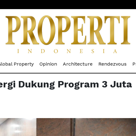
rrent)
(current)
(current)
(current)
(cur
lobal Property
Opinion
Architecture
Rendezvous
P
ergi Dukung Program 3 Juta