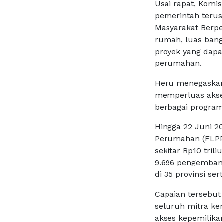
Usai rapat, Komi
pemerintah teru
Masyarakat Berpe
rumah, luas ban
proyek yang dap
perumahan.
Heru menegaskan
memperluas akse
berbagai program
Hingga 22 Juni 20
Perumahan (FLPP)
sekitar Rp10 tril
9.696 pengembang
di 35 provinsi se
Capaian tersebu
seluruh mitra k
akses kepemilika