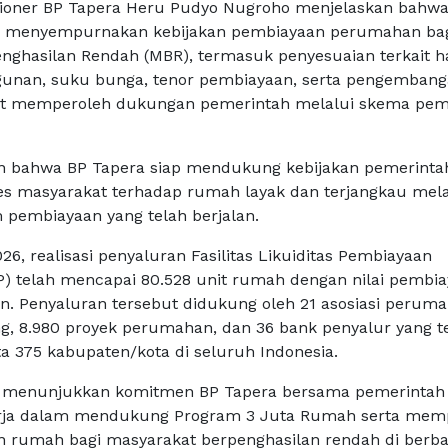
sioner BP Tapera Heru Pudyo Nugroho menjelaskan bahw
s menyempurnakan kebijakan pembiayaan perumahan ba
nghasilan Rendah (MBR), termasuk penyesuaian terkait h
gunan, suku bunga, tenor pembiayaan, serta pengemban
at memperoleh dukungan pemerintah melalui skema pem
 bahwa BP Tapera siap mendukung kebijakan pemerinta
s masyarakat terhadap rumah layak dan terjangkau mela
 pembiayaan yang telah berjalan.
26, realisasi penyaluran Fasilitas Likuiditas Pembiayaan
 telah mencapai 80.528 unit rumah dengan nilai pembi
iun. Penyaluran tersebut didukung oleh 21 asosiasi perum
, 8.980 proyek perumahan, dan 36 bank penyalur yang t
rta 375 kabupaten/kota di seluruh Indonesia.
t menunjukkan komitmen BP Tapera bersama pemerintah
erja dalam mendukung Program 3 Juta Rumah serta mem
n rumah bagi masyarakat berpenghasilan rendah di berba