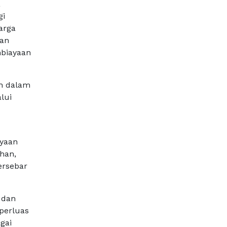
a
gi
arga
gan
biayaan
h dalam
lui
ayaan
ahan,
ersebar
 dan
perluas
gai