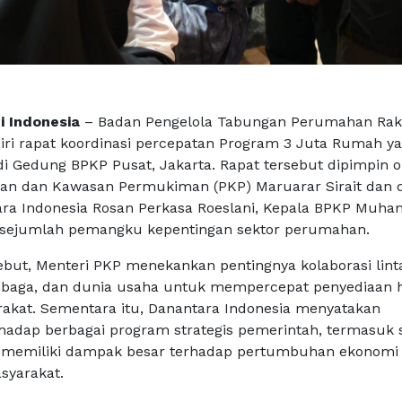
i Indonesia
– Badan Pengelola Tabungan Perumahan Rak
ri rapat koordinasi percepatan Program 3 Juta Rumah y
di Gedung BPKP Pusat, Jakarta. Rapat tersebut dipimpin o
n dan Kawasan Permukiman (PKP) Maruarar Sirait dan d
ara Indonesia Rosan Perkasa Roeslani, Kepala BPKP Mu
ta sejumlah pemangku kepentingan sektor perumahan.
ebut, Menteri PKP menekankan pentingnya kolaborasi lint
mbaga, dan dunia usaha untuk mempercepat penyediaan 
rakat. Sementara itu, Danantara Indonesia menyatakan
adap berbagai program strategis pemerintah, termasuk 
memiliki dampak besar terhadap pertumbuhan ekonomi
syarakat.