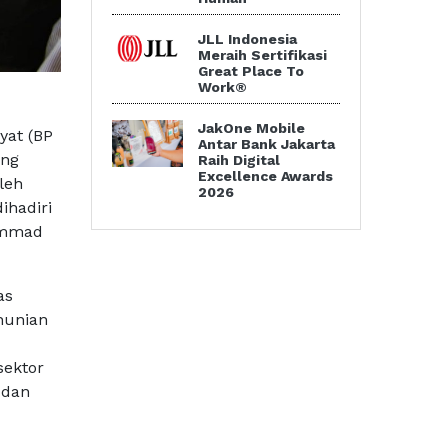
JLL Indonesia
Meraih Sertifikasi
Great Place To
Work®
JakOne Mobile
yat (BP
Antar Bank Jakarta
ang
Raih Digital
Excellence Awards
leh
2026
ihadiri
hammad
as
hunian
sektor
 dan