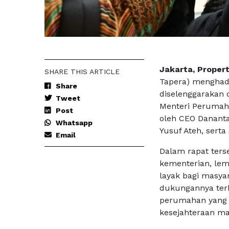
Jakarta, Propert
SHARE THIS ARTICLE
Tapera) menghadi
Share
diselenggarakan 
Tweet
Menteri Perumaha
Post
oleh CEO Danant
Whatsapp
Yusuf Ateh, ser
Email
Dalam rapat ters
kementerian, le
layak bagi masya
dukungannya terh
perumahan yang 
kesejahteraan ma