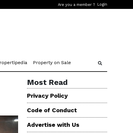
Login
Are you a member ?
rent)
(current)
(current)
ropertipedia
Property on Sale
Most Read
Privacy Policy
Code of Conduct
Advertise with Us