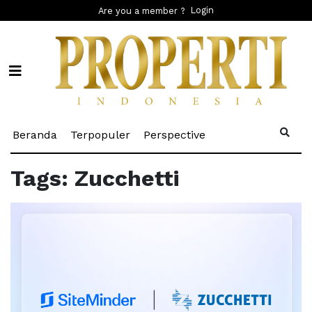
Login
Are you a member ?
(current)
(current)
(current)
Beranda
Terpopuler
Perspective
Tags: Zucchetti