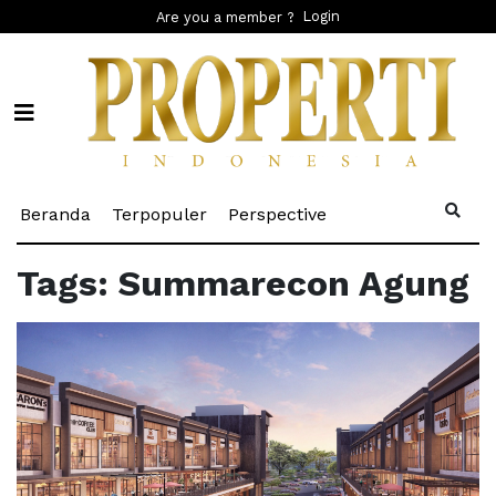
Login
Are you a member ?
(current)
(current)
(current)
Beranda
Terpopuler
Perspective
Tags: Summarecon Agung