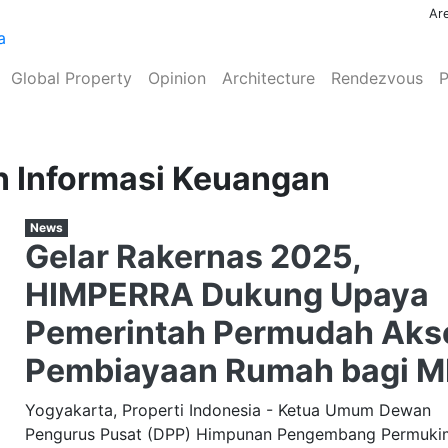
Ar
(current)
(current)
(current)
(current)
(cu
Global Property
Opinion
Architecture
Rendezvous
P
n Informasi Keuangan
News
Gelar Rakernas 2025,
HIMPERRA Dukung Upaya
Pemerintah Permudah Aks
Pembiayaan Rumah bagi 
Yogyakarta, Properti Indonesia - Ketua Umum Dewan
Pengurus Pusat (DPP) Himpunan Pengembang Permuki