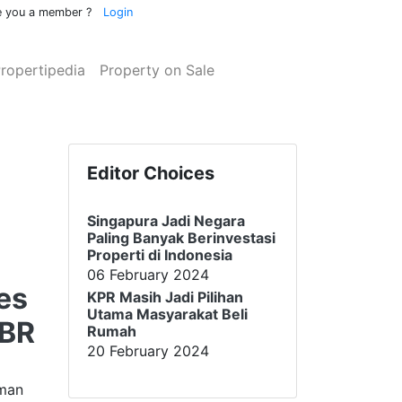
e you a member ?
Login
rrent)
(current)
(current)
ropertipedia
Property on Sale
Editor Choices
Singapura Jadi Negara
Paling Banyak Berinvestasi
Properti di Indonesia
06 February 2024
es
KPR Masih Jadi Pilihan
Utama Masyarakat Beli
MBR
Rumah
20 February 2024
man