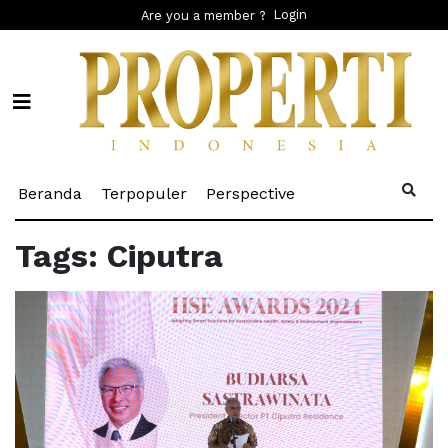
Login
Are you a member ?
(current)
(current)
(current)
Beranda
Terpopuler
Perspective
Tags: Ciputra