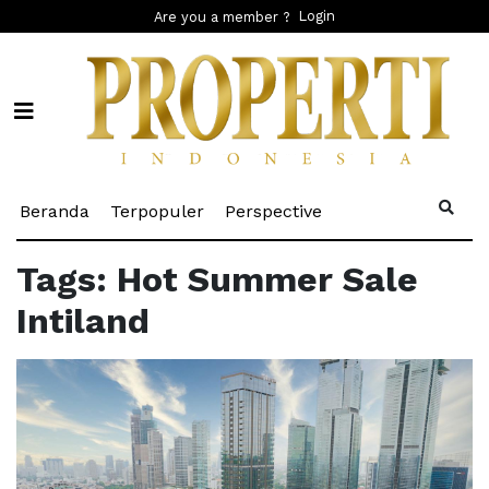
Login
Are you a member ?
(current)
(current)
(current)
Beranda
Terpopuler
Perspective
Tags: Hot Summer Sale
Intiland