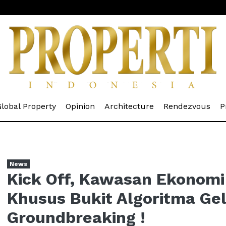
rrent)
(current)
(current)
(current)
(cur
lobal Property
Opinion
Architecture
Rendezvous
P
News
Kick Off, Kawasan Ekonomi
Khusus Bukit Algoritma Ge
Groundbreaking !