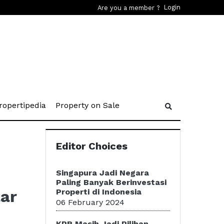
Login
Are you a member ?
rent)
(current)
(current)
ropertipedia
Property on Sale
Editor Choices
Singapura Jadi Negara
Paling Banyak Berinvestasi
lar
Properti di Indonesia
06 February 2024
KPR Masih Jadi Pilihan