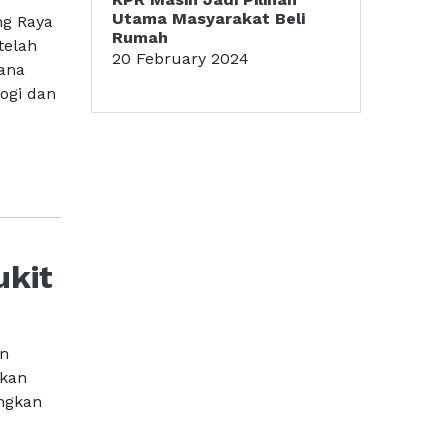
Utama Masyarakat Beli
ng Raya
Rumah
telah
20 February 2024
ana
ogi dan
ukit
an
akan
angkan