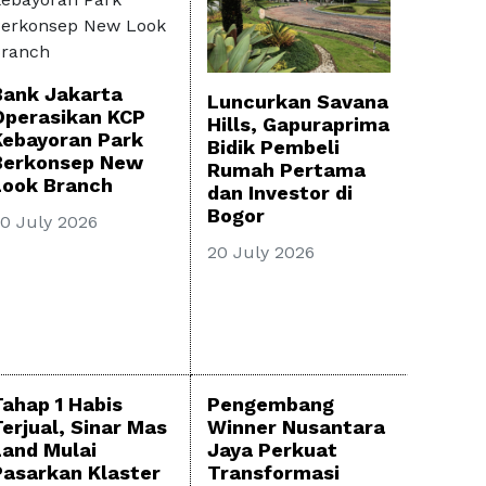
Bank Jakarta
Luncurkan Savana
Operasikan KCP
Hills, Gapuraprima
Kebayoran Park
Bidik Pembeli
Berkonsep New
Rumah Pertama
Look Branch
dan Investor di
Bogor
0 July 2026
20 July 2026
Tahap 1 Habis
Pengembang
Terjual, Sinar Mas
Winner Nusantara
Land Mulai
Jaya Perkuat
Pasarkan Klaster
Transformasi