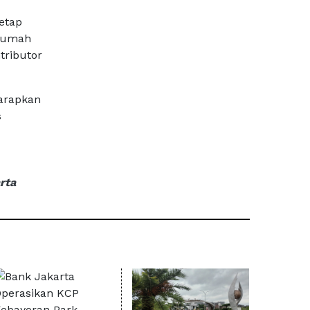
etap
 rumah
tributor
harapkan
s
rta