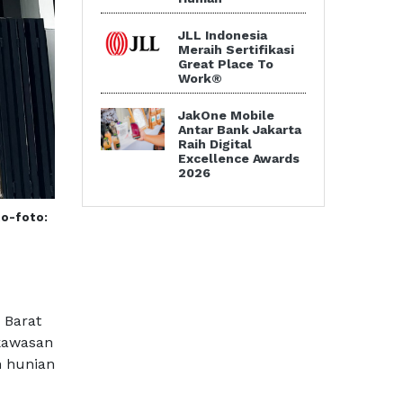
JLL Indonesia
Meraih Sertifikasi
Great Place To
Work®
JakOne Mobile
Antar Bank Jakarta
Raih Digital
Excellence Awards
2026
to-foto:
 Barat
kawasan
n hunian