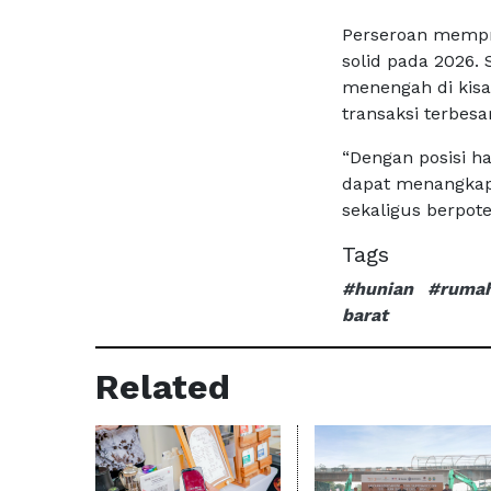
Perseroan mempro
solid pada 2026.
menengah di kisa
transaksi terbesar
“Dengan posisi h
dapat menangkap 
sekaligus berpote
Tags
#hunian
#ruma
barat
Related