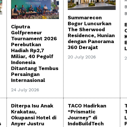
Summarecon
Bogor Luncurkan
Ciputra
The Sherwood
Golfpreneur
Residence, Hunian
Tournament 2026
dengan Panorama
Perebutkan
360 Derajat
Hadiah Rp2,7
Miliar, 40 Pegolf
20 July 2026
2
Indonesia
Ditantang Tembus
Persaingan
Internasional
24 July 2026
Diterpa Isu Anak
TACO Hadirkan
Krakatau,
“Prismatic
Okupansi Hotel di
Journey” di
s
Anyer Justru
IndoBuildTech