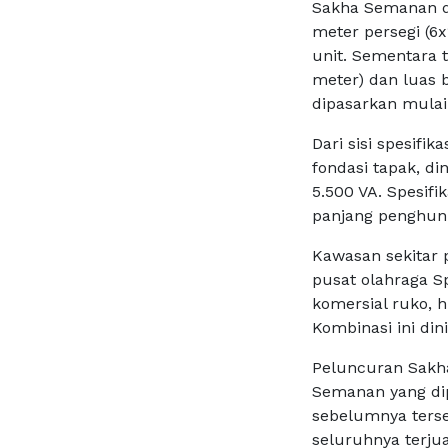
Sakha Semanan di
meter persegi (6
unit. Sementara 
meter) dan luas 
dipasarkan mulai 
Dari sisi spesif
fondasi tapak, din
5.500 VA. Spesif
panjang penghuni
Kawasan sekitar p
pusat olahraga Sp
komersial ruko, 
Kombinasi ini di
Peluncuran Sakh
Semanan yang di
sebelumnya terseb
seluruhnya terjua