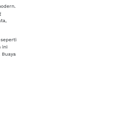
modern.
g
ta,
 seperti
 ini
a Buaya