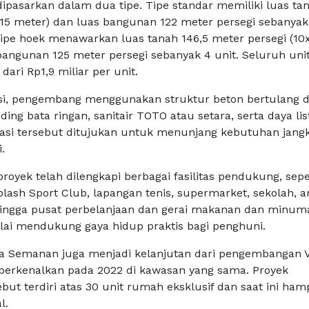
pasarkan dalam dua tipe. Tipe standar memiliki luas ta
x15 meter) dan luas bangunan 122 meter persegi sebanyak
tipe hoek menawarkan luas tanah 146,5 meter persegi (10
bangunan 125 meter persegi sebanyak 4 unit. Seluruh uni
dari Rp1,9 miliar per unit.
ikasi, pengembang menggunakan struktur beton bertulang 
ding bata ringan, sanitair TOTO atau setara, serta daya lis
ikasi tersebut ditujukan untuk menunjang kebutuhan jang
.
royek telah dilengkapi berbagai fasilitas pendukung, sepe
lash Sport Club, lapangan tenis, supermarket, sekolah, a
hingga pusat perbelanjaan dan gerai makanan dan minum
nilai mendukung gaya hidup praktis bagi penghuni.
a Semanan juga menjadi kelanjutan dari pengembangan V
perkenalkan pada 2022 di kawasan yang sama. Proyek
ut terdiri atas 30 unit rumah eksklusif dan saat ini ham
l.