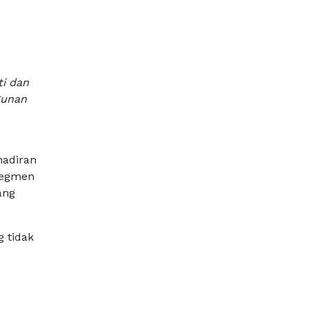
ti dan
gunan
hadiran
segmen
ang
g tidak