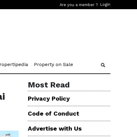
Login
Are you a member ?
rent)
(current)
(current)
ropertipedia
Property on Sale
Most Read
i
Privacy Policy
Code of Conduct
Advertise with Us