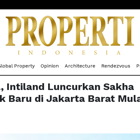
rrent)
(current)
(current)
(current)
(cur
lobal Property
Opinion
Architecture
Rendezvous
P
l, Intiland Luncurkan Sakha
 Baru di Jakarta Barat Mula