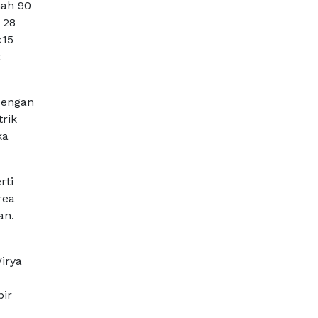
nah 90
 28
x15
t
dengan
trik
ka
rti
rea
an.
irya
pir