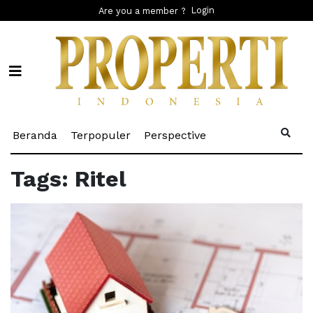
Login
Are you a member ?
(current)
(current)
(current)
Beranda
Terpopuler
Perspective
Tags: Ritel