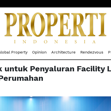
rrent)
(current)
(current)
(current)
(cur
lobal Property
Opinion
Architecture
Rendezvous
P
ntuk Penyaluran Facility L
 Perumahan