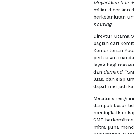
Muyarakah line i
miliar diberikan 
berkelanjutan u
housing
.
Direktur Utama 
bagian dari komi
Kementerian Keu
perluasan manda
layak bagi masyar
dan
demand
. “S
luas, dan siap 
dapat menjadi k
Melalui sinergi 
dampak besar tid
meningkatkan ka
SMF berkomitmen 
mitra guna mend