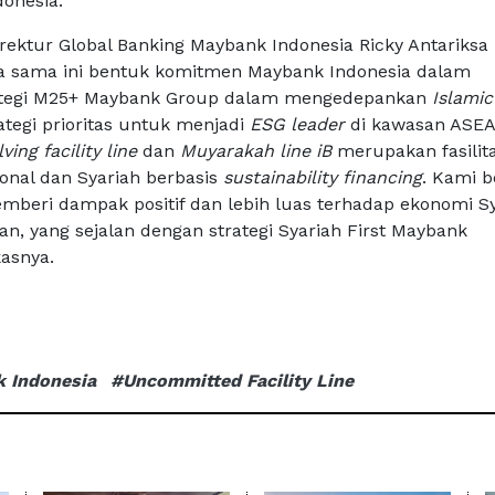
donesia.
irektur Global Banking Maybank Indonesia Ricky Antariksa
a sama ini bentuk komitmen Maybank Indonesia dalam
ategi M25+ Maybank Group dalam mengedepankan
Islamic
ategi prioritas untuk menjadi
ESG leader
di kawasan ASEA
ving facility line
dan
Muyarakah line iB
merupakan fasilit
ional dan Syariah berbasis
sustainability financing
. Kami 
emberi dampak positif dan lebih luas terhadap ekonomi S
n, yang sejalan dengan strategi Syariah First Maybank
kasnya.
 Indonesia
#Uncommitted Facility Line