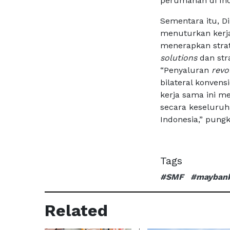
perumahan di In
Sementara itu, D
menuturkan kerj
menerapkan str
solutions
dan str
“Penyaluran
revol
bilateral konvens
kerja sama ini m
secara keseluruha
Indonesia,” pung
Tags
#SMF
#maybank
Related