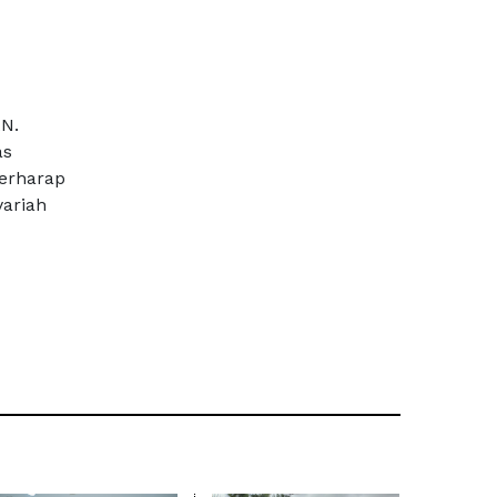
N.
as
berharap
yariah