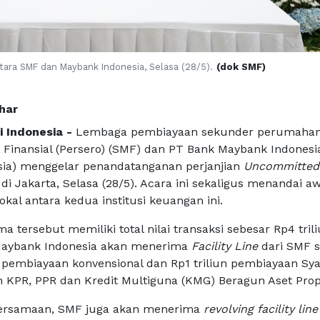
tara SMF dan Maybank Indonesia, Selasa (28/5).
(dok SMF)
har
i Indonesia -
Lembaga pembiayaan sekunder perumaha
a Finansial (Persero) (SMF) dan PT Bank Maybank Indonesi
sia) menggelar penandatanganan perjanjian
Uncommitted 
di Jakarta, Selasa (28/5). Acara ini sekaligus menandai aw
okal antara kedua institusi keuangan ini.
a tersebut memiliki total nilai transaksi sebesar Rp4 tril
 Maybank Indonesia akan menerima
Facility Line
dari SMF 
k pembiayaan konvensional dan Rp1 triliun pembiayaan Sya
 KPR, PPR dan Kredit Multiguna (KMG) Beragun Aset Prope
bersamaan, SMF juga akan menerima
revolving facility lin