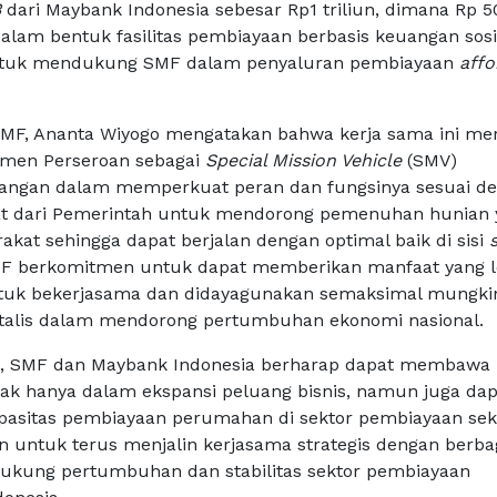
B
dari Maybank Indonesia sebesar Rp1 triliun, dimana Rp 5
dalam bentuk fasilitas pembiayaan berbasis keuangan sosi
ntuk mendukung SMF dalam penyaluran pembiayaan
affo
SMF, Ananta Wiyogo mengatakan bahwa kerja sama ini m
tmen Perseroan sebagai
Special Mission Vehicle
(SMV)
angan dalam memperkuat peran dan fungsinya sesuai d
t dari Pemerintah untuk mendorong pemenuhan hunian 
akat sehingga dapat berjalan dengan optimal baik di sisi
MF berkomitmen untuk dapat memberikan manfaat yang l
untuk bekerjasama dan didayagunakan semaksimal mungki
atalis dalam mendorong pertumbuhan ekonomi nasional.
ini, SMF dan Maybank Indonesia berharap dapat membawa
ak hanya dalam ekspansi peluang bisnis, namun juga dap
pasitas pembiayaan perumahan di sektor pembiayaan sek
untuk terus menjalin kerjasama strategis dengan berba
ukung pertumbuhan dan stabilitas sektor pembiayaan