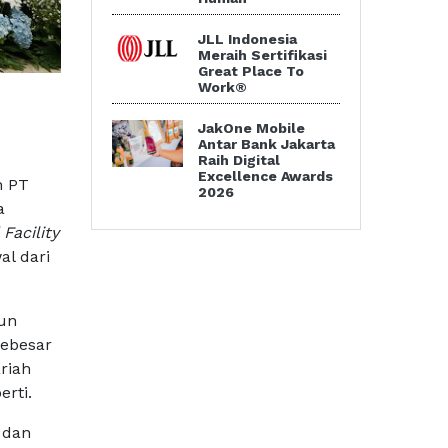
JLL Indonesia
Meraih Sertifikasi
Great Place To
Work®
JakOne Mobile
Antar Bank Jakarta
Raih Digital
Excellence Awards
n PT
2026
a
Facility
al dari
iun
sebesar
riah
rti.
e
dan