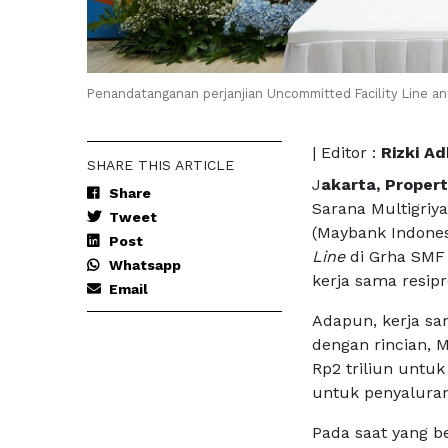
Penandatanganan perjanjian Uncommitted Facility Line an
| Editor :
Rizki Ad
SHARE THIS ARTICLE
J
akarta, Propert
Share
Sarana Multigriy
Tweet
(Maybank Indone
Post
Line
di Grha SMF 
Whatsapp
kerja sama resipr
Email
Adapun, kerja sam
dengan rincian,
Rp2 triliun untu
untuk penyaluran
Pada saat yang 