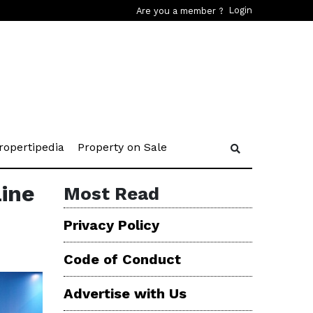
Login
Are you a member ?
rent)
(current)
(current)
ropertipedia
Property on Sale
ine
Most Read
Privacy Policy
Code of Conduct
Advertise with Us