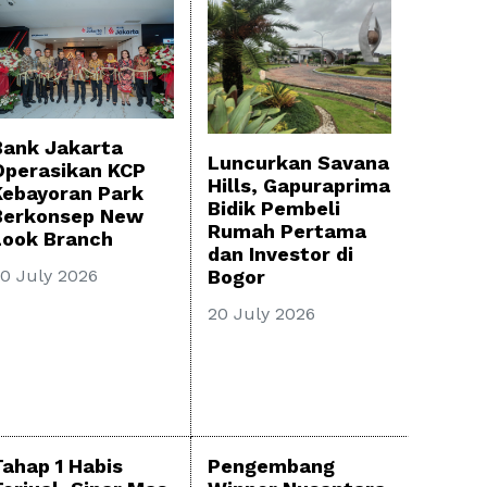
Bank Jakarta
Luncurkan Savana
Operasikan KCP
Hills, Gapuraprima
Kebayoran Park
Bidik Pembeli
Berkonsep New
Rumah Pertama
Look Branch
dan Investor di
0 July 2026
Bogor
20 July 2026
Tahap 1 Habis
Pengembang