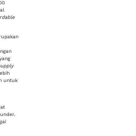
00
al
rdable
erupakan
engan
yang
supply
ebih
n untuk
at
under.
gai