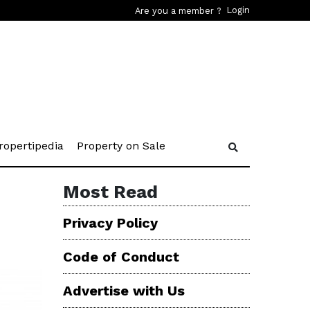
Login
Are you a member ?
rent)
(current)
(current)
ropertipedia
Property on Sale
Most Read
Privacy Policy
Code of Conduct
Advertise with Us