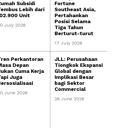
Rumah Subsidi
Fortune
Tembus Lebih dari
Southeast Asia,
102.900 Unit
Pertahankan
Posisi Selama
0 July 2026
Tiga Tahun
Berturut-turut
17 July 2026
Tren Perkantoran
JLL: Perusahaan
Masa Depan
Tiongkok Ekspansi
Bukan Cuma Kerja
Global dengan
Tapi Juga
Implikasi Besar
ersosialisasi
bagi Sektor
Commercial
0 June 2026
26 June 2026