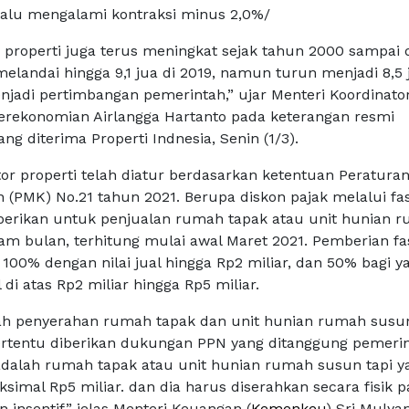
alu mengalami kontraksi minus 2,0%/
or properti juga terus meningkat sejak tahun 2000 sampai
melandai hingga 9,1 jua di 2019, namun turun menjadi 8,5 
enjadi pertimbangan pemerintah,” ujar Menteri Koordinato
erekonomian Airlangga Hartanto pada keterangan resmi
ang diterima Properti Indnesia, Senin (1/3).
tor properti telah diatur berdasarkan ketentuan Peratura
(PMK) No.21 tahun 2021. Berupa diskon pajak melalui fasi
berikan untuk penjualan rumah tapak atau unit hunian 
m bulan, terhitung mulai awal Maret 2021. Pemberian fas
100% dengan nilai jual hingga Rp2 miliar, dan 50% bagi y
l di atas Rp2 miliar hingga Rp5 miliar.
lah penyerahan rumah tapak dan unit hunian rumah susu
tertentu diberikan dukungan PPN yang ditanggung pemerin
a adalah rumah tapak atau unit hunian rumah susun tapi y
simal Rp5 miliar. dan dia harus diserahkan secara fisik 
 insentif,” jelas Menteri Keuangan (
Kemenkeu
) Sri Mulyan