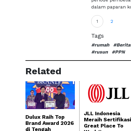
dalam paparan ko
1
2
Tags
#rumah
#Berita
#rusun
#PPN
Related
JLL Indonesia
Dulux Raih Top
Meraih Sertifikas
Brand Award 2026
Great Place To
di Tengah