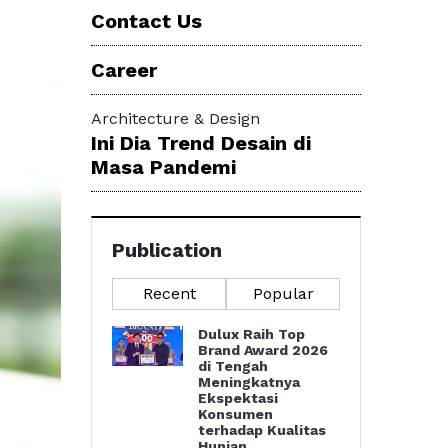
Contact Us
Career
Architecture & Design
Ini Dia Trend Desain di
Masa Pandemi
Publication
Recent
Popular
Dulux Raih Top
Brand Award 2026
di Tengah
Meningkatnya
Ekspektasi
Konsumen
terhadap Kualitas
Hunian