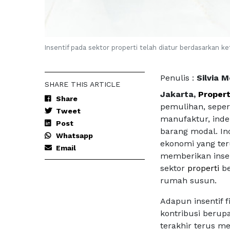
Insentif pada sektor properti telah diatur berdasarkan 
Penulis :
Silvia 
SHARE THIS ARTICLE
Jakarta,
Propert
Share
pemulihan, sepert
Tweet
manufaktur, inde
Post
barang modal. In
Whatsapp
ekonomi yang teru
Email
memberikan insen
sektor
properti
b
rumah susun.
Adapun insentif f
kontribusi berup
terakhir terus m