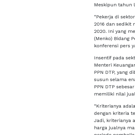
Meskipun tahun l
“Pekerja di sekt
2016 dan sedikit 
2020. Ini yang m
(Menko) Bidang P
konferensi pers y
Insentif pada sek
Menteri Keuangan 
PPN DTP, yang di
susun selama ena
PPN DTP sebesar 
memiliki nilai jua
“Kriterianya ada
dengan kriteria 
Jadi, kriteriany
harga jualnya mak
periode pembelian