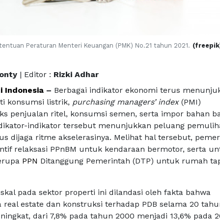
ketentuan Peraturan Menteri Keuangan (PMK) No.21 tahun 2021.
(freepik
Monty
| Editor :
Rizki Adhar
i Indonesia
–
Berbagai indikator ekonomi terus menunju
i konsumsi listrik,
purchasing managers’ index
(PMI)
ks penjualan ritel, konsumsi semen, serta impor bahan b
dikator-indikator tersebut menunjukkan peluang pemuli
s dijaga ritme akselerasinya. Melihat hal tersebut, pemer
tif relaksasi PPnBM untuk kendaraan bermotor, serta un
erupa
PPN
Ditanggung Pemerintah (DTP) untuk rumah ta
iskal pada sektor properti ini dilandasi oleh fakta bahwa
a real estate dan konstruksi terhadap PDB selama 20 tahu
eningkat, dari 7,8% pada tahun 2000 menjadi 13,6% pada 2