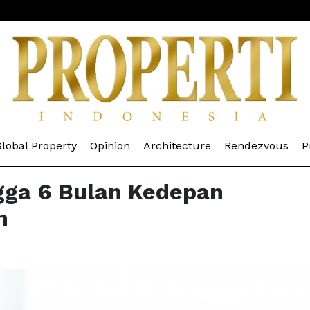
rrent)
(current)
(current)
(current)
(cur
lobal Property
Opinion
Architecture
Rendezvous
P
gga 6 Bulan Kedepan
h