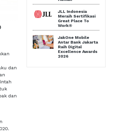
JLL Indonesia
Meraih Sertifikasi
Great Place To
Work®
)
JakOne Mobile
Antar Bank Jakarta
Raih Digital
Excellence Awards
kkan
2026
aku dan
han
intah
tuk
pak dan
n
020.